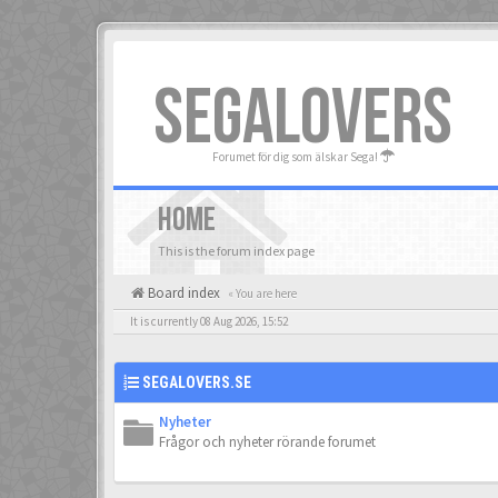
SEGALOVERS
Forumet för dig som älskar Sega!
HOME
This is the forum index page
Board index
« You are here
It is currently 08 Aug 2026, 15:52
SEGALOVERS.SE
Nyheter
Frågor och nyheter rörande forumet