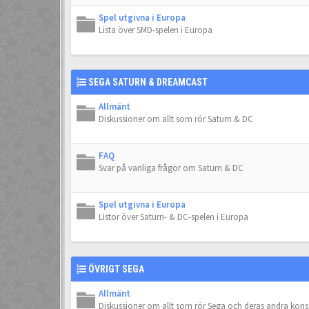
Spel utgivna i Europa
Lista över SMD-spelen i Europa
SEGA SATURN & DREAMCAST
Allmänt
Diskussioner om allt som rör Saturn & DC
FAQ
Svar på vanliga frågor om Saturn & DC
Spel utgivna i Europa
Listor över Saturn- & DC-spelen i Europa
ÖVRIGT SEGA
Allmänt
Diskussioner om allt som rör Sega och deras andra kons