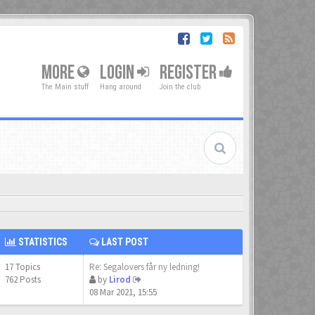
MORE
LOGIN
REGISTER
The Main stuff
Hang around
Join the club
STATISTICS
LAST POST
17 Topics
Re: Segalovers får ny ledning!
762 Posts
by
Lirod
08 Mar 2021, 15:55