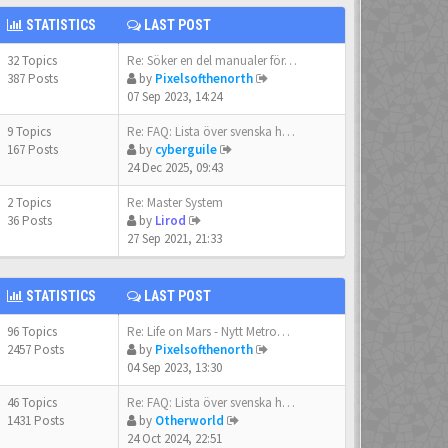
STATISTICS
LAST POST
32 Topics
Re: Söker en del manualer för…
387 Posts
by
Pixelsofthenorth
07 Sep 2023, 14:24
9 Topics
Re: FAQ: Lista över svenska h…
167 Posts
by
cyberguile
24 Dec 2025, 09:43
2 Topics
Re: Master System
36 Posts
by
Lirod
27 Sep 2021, 21:33
STATISTICS
LAST POST
96 Topics
Re: Life on Mars - Nytt Metro…
2457 Posts
by
Pixelsofthenorth
04 Sep 2023, 13:30
46 Topics
Re: FAQ: Lista över svenska h…
1431 Posts
by
Otherworld
24 Oct 2024, 22:51