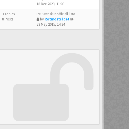
18 Dec 2023, 11:08
3 Topics
Re: Svensk inofficiell lista …
8 Posts
by
Rotmosträdet
23 May 2015, 14:24