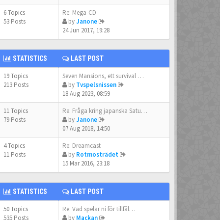
6 Topics
Re: Mega-CD
53 Posts
by
Janone
24 Jun 2017, 19:28
STATISTICS
LAST POST
19 Topics
Seven Mansions, ett survival …
213 Posts
by
Tvspelsnissen
18 Aug 2023, 08:59
11 Topics
Re: Fråga kring japanska Satu…
79 Posts
by
Janone
07 Aug 2018, 14:50
4 Topics
Re: Dreamcast
11 Posts
by
Rotmosträdet
15 Mar 2016, 23:18
STATISTICS
LAST POST
50 Topics
Re: Vad spelar ni för tillfäl…
535 Posts
by
Mackan