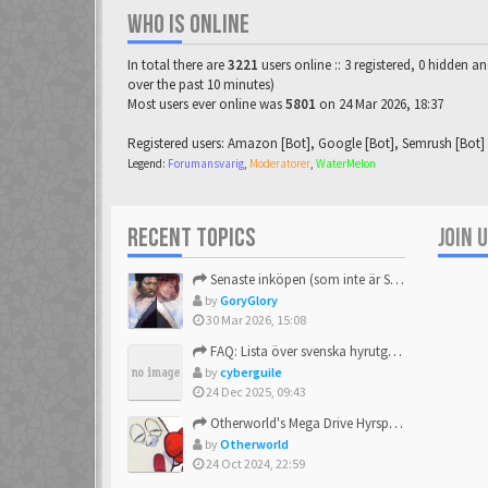
WHO IS ONLINE
In total there are
3221
users online :: 3 registered, 0 hidden a
over the past 10 minutes)
Most users ever online was
5801
on 24 Mar 2026, 18:37
Registered users:
Amazon [Bot]
,
Google [Bot]
,
Semrush [Bot]
Legend:
Forumansvarig
,
Moderatorer
,
WaterMelon
RECENT TOPICS
JOIN 
Senaste inköpen (som inte är Sega)
by
GoryGlory
30 Mar 2026, 15:08
FAQ: Lista över svenska hyrutgåvor
by
cyberguile
24 Dec 2025, 09:43
Otherworld's Mega Drive Hyrspel Countdown Tråd!
by
Otherworld
24 Oct 2024, 22:59