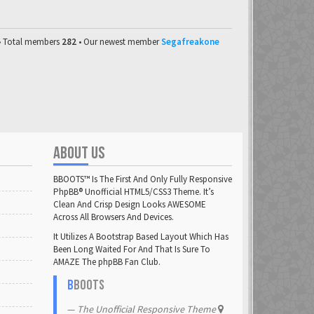
• Total members
282
• Our newest member
Segafreakone
ABOUT US
BBOOTS™ Is The First And Only Fully Responsive
PhpBB® Unofficial HTML5/CSS3 Theme. It’s
Clean And Crisp Design Looks AWESOME
Across All Browsers And Devices.
It Utilizes A Bootstrap Based Layout Which Has
Been Long Waited For And That Is Sure To
AMAZE The phpBB Fan Club.
B
BOOTS
The Unofficial Responsive Theme