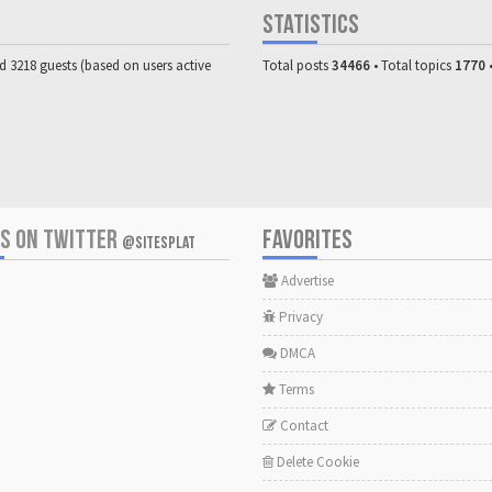
STATISTICS
nd 3218 guests (based on users active
Total posts
34466
• Total topics
1770
US ON TWITTER
FAVORITES
@SITESPLAT
Advertise
Privacy
DMCA
Terms
Contact
Delete Cookie