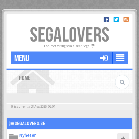
SEGALOVERS
Forumet för dig som älskar Sega!
MENU
HOME
It is currently 08 Aug 2026, 05:04
SEGALOVERS.SE
Nyheter