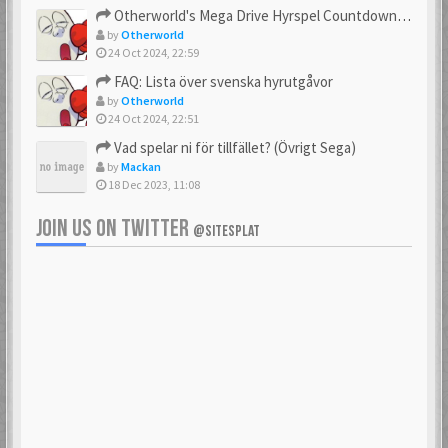
Otherworld's Mega Drive Hyrspel Countdown Tråd!
by
Otherworld
24 Oct 2024, 22:59
FAQ: Lista över svenska hyrutgåvor
by
Otherworld
24 Oct 2024, 22:51
Vad spelar ni för tillfället? (Övrigt Sega)
by
Mackan
18 Dec 2023, 11:08
JOIN US ON TWITTER
@SITESPLAT