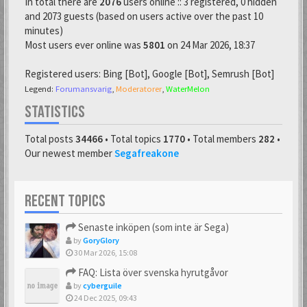
In total there are
2076
users online :: 3 registered, 0 hidden
and 2073 guests (based on users active over the past 10
minutes)
Most users ever online was
5801
on 24 Mar 2026, 18:37
Registered users:
Bing [Bot]
,
Google [Bot]
,
Semrush [Bot]
Legend:
Forumansvarig
,
Moderatorer
,
WaterMelon
STATISTICS
Total posts
34466
• Total topics
1770
• Total members
282
•
Our newest member
Segafreakone
RECENT TOPICS
Senaste inköpen (som inte är Sega)
by
GoryGlory
30 Mar 2026, 15:08
FAQ: Lista över svenska hyrutgåvor
by
cyberguile
24 Dec 2025, 09:43