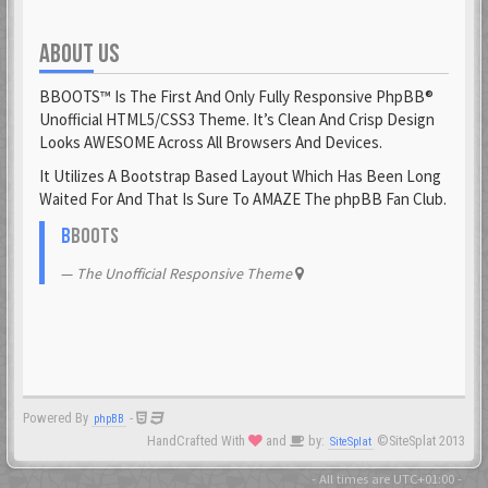
ABOUT US
BBOOTS™ Is The First And Only Fully Responsive PhpBB®
Unofficial HTML5/CSS3 Theme. It’s Clean And Crisp Design
Looks AWESOME Across All Browsers And Devices.
It Utilizes A Bootstrap Based Layout Which Has Been Long
Waited For And That Is Sure To AMAZE The phpBB Fan Club.
B
BOOTS
The Unofficial Responsive Theme
Powered By
-
phpBB
HandCrafted With
and
by:
©SiteSplat 2013
SiteSplat
- All times are
UTC+01:00
-