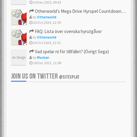
24 Dec 2025, 09:43
Otherworld's Mega Drive Hyrspel Countdown Tråd!
by
Otherworld
24 Oct 2024, 22:59
FAQ: Lista över svenska hyrutgåvor
by
Otherworld
24 Oct 2024, 22:51
Vad spelar ni för tillfället? (Övrigt Sega)
by
Mackan
18 Dec 2023, 11:08
JOIN US ON TWITTER
@SITESPLAT