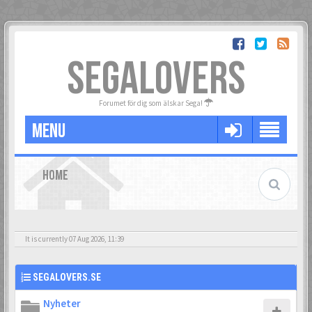
SEGALOVERS
Forumet för dig som älskar Sega!
MENU
HOME
It is currently 07 Aug 2026, 11:39
SEGALOVERS.SE
Nyheter