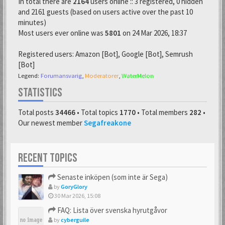
In total there are
2164
users online :: 3 registered, 0 hidden
and 2161 guests (based on users active over the past 10
minutes)
Most users ever online was
5801
on 24 Mar 2026, 18:37
Registered users:
Amazon [Bot]
,
Google [Bot]
,
Semrush
[Bot]
Legend:
Forumansvarig
,
Moderatorer
,
WaterMelon
STATISTICS
Total posts
34466
• Total topics
1770
• Total members
282
•
Our newest member
Segafreakone
RECENT TOPICS
Senaste inköpen (som inte är Sega)
by
GoryGlory
30 Mar 2026, 15:08
FAQ: Lista över svenska hyrutgåvor
by
cyberguile