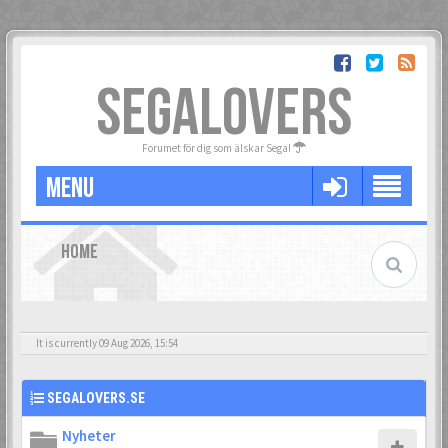
SEGALOVERS
Forumet för dig som älskar Sega!
MENU
HOME
It is currently 09 Aug 2026, 15:54
SEGALOVERS.SE
Nyheter