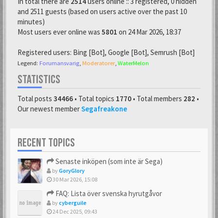
In total there are
2514
users online :: 3 registered, 0 hidden
and 2511 guests (based on users active over the past 10
minutes)
Most users ever online was
5801
on 24 Mar 2026, 18:37
Registered users:
Bing [Bot]
,
Google [Bot]
,
Semrush [Bot]
Legend:
Forumansvarig
,
Moderatorer
,
WaterMelon
STATISTICS
Total posts
34466
• Total topics
1770
• Total members
282
•
Our newest member
Segafreakone
RECENT TOPICS
Senaste inköpen (som inte är Sega)
by
GoryGlory
30 Mar 2026, 15:08
FAQ: Lista över svenska hyrutgåvor
by
cyberguile
24 Dec 2025, 09:43