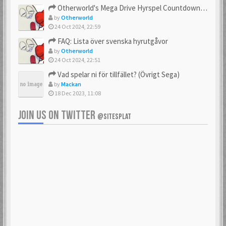
Otherworld's Mega Drive Hyrspel Countdown Tråd!
by
Otherworld
24 Oct 2024, 22:59
FAQ: Lista över svenska hyrutgåvor
by
Otherworld
24 Oct 2024, 22:51
Vad spelar ni för tillfället? (Övrigt Sega)
by
Mackan
18 Dec 2023, 11:08
JOIN US ON TWITTER
@SITESPLAT