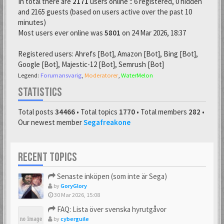
In total there are
2171
users online :: 6 registered, 0 hidden
and 2165 guests (based on users active over the past 10
minutes)
Most users ever online was
5801
on 24 Mar 2026, 18:37
Registered users:
Ahrefs [Bot]
,
Amazon [Bot]
,
Bing [Bot]
,
Google [Bot]
,
Majestic-12 [Bot]
,
Semrush [Bot]
Legend:
Forumansvarig
,
Moderatorer
,
WaterMelon
STATISTICS
Total posts
34466
• Total topics
1770
• Total members
282
•
Our newest member
Segafreakone
RECENT TOPICS
Senaste inköpen (som inte är Sega)
by
GoryGlory
30 Mar 2026, 15:08
FAQ: Lista över svenska hyrutgåvor
by
cyberguile