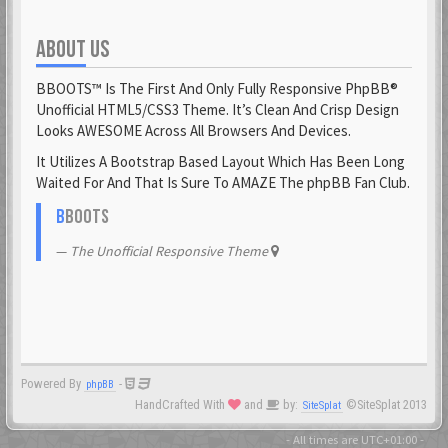
ABOUT US
BBOOTS™ Is The First And Only Fully Responsive PhpBB®
Unofficial HTML5/CSS3 Theme. It’s Clean And Crisp Design
Looks AWESOME Across All Browsers And Devices.
It Utilizes A Bootstrap Based Layout Which Has Been Long
Waited For And That Is Sure To AMAZE The phpBB Fan Club.
B
BOOTS
The Unofficial Responsive Theme
Powered By
-
phpBB
HandCrafted With
and
by:
©SiteSplat 2013
SiteSplat
- All times are
UTC+01:00
-