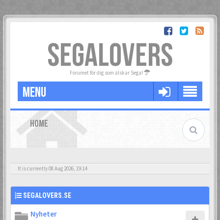
SEGALOVERS
Forumet för dig som älskar Sega!
MENU
HOME
It is currently 08 Aug 2026, 19:14
SEGALOVERS.SE
Nyheter