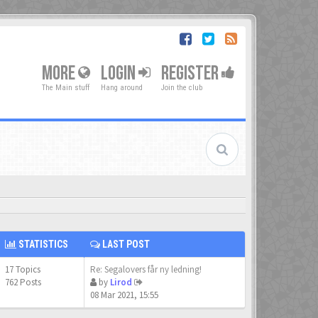
MORE
LOGIN
REGISTER
The Main stuff
Hang around
Join the club
STATISTICS
LAST POST
17 Topics
Re: Segalovers får ny ledning!
762 Posts
by
Lirod
08 Mar 2021, 15:55