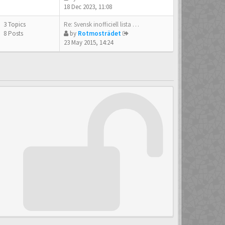
18 Dec 2023, 11:08
3 Topics
Re: Svensk inofficiell lista …
8 Posts
by
Rotmosträdet
23 May 2015, 14:24