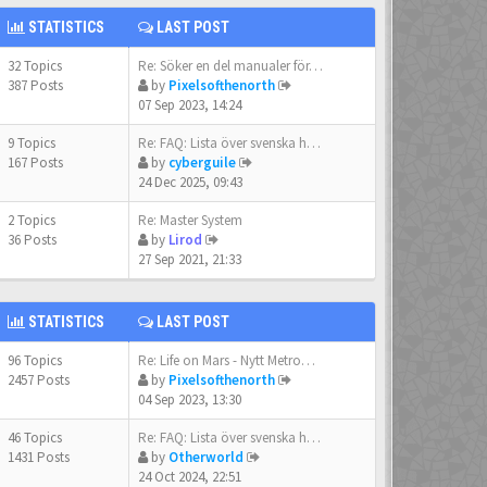
STATISTICS
LAST POST
32 Topics
Re: Söker en del manualer för…
387 Posts
by
Pixelsofthenorth
07 Sep 2023, 14:24
9 Topics
Re: FAQ: Lista över svenska h…
167 Posts
by
cyberguile
24 Dec 2025, 09:43
2 Topics
Re: Master System
36 Posts
by
Lirod
27 Sep 2021, 21:33
STATISTICS
LAST POST
96 Topics
Re: Life on Mars - Nytt Metro…
2457 Posts
by
Pixelsofthenorth
04 Sep 2023, 13:30
46 Topics
Re: FAQ: Lista över svenska h…
1431 Posts
by
Otherworld
24 Oct 2024, 22:51