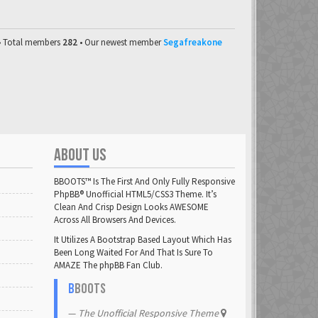
• Total members
282
• Our newest member
Segafreakone
ABOUT US
BBOOTS™ Is The First And Only Fully Responsive
PhpBB® Unofficial HTML5/CSS3 Theme. It’s
Clean And Crisp Design Looks AWESOME
Across All Browsers And Devices.
It Utilizes A Bootstrap Based Layout Which Has
Been Long Waited For And That Is Sure To
AMAZE The phpBB Fan Club.
B
BOOTS
The Unofficial Responsive Theme