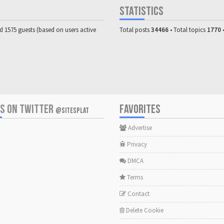
STATISTICS
nd 1575 guests (based on users active
Total posts
34466
• Total topics
1770
US ON TWITTER
FAVORITES
@SITESPLAT
Advertise
Privacy
DMCA
Terms
Contact
Delete Cookie