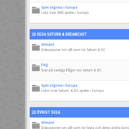
Spel utgivna i Europa
Lista över SMD-spelen i Europa
SEGA SATURN & DREAMCAST
Allmänt
Diskussioner om allt som rör Saturn & DC
FAQ
Svar på vanliga frågor om Saturn & DC
Spel utgivna i Europa
Listor över Saturn- & DC-spelen i Europa
ÖVRIGT SEGA
Allmänt
Diskussioner om allt som rör Sega och deras andra kons