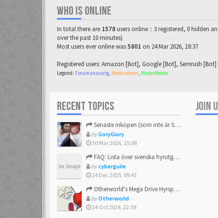
WHO IS ONLINE
In total there are
1578
users online :: 3 registered, 0 hidden a
over the past 10 minutes)
Most users ever online was
5801
on 24 Mar 2026, 18:37
Registered users:
Amazon [Bot]
,
Google [Bot]
,
Semrush [Bot]
Legend:
Forumansvarig
,
Moderatorer
,
WaterMelon
RECENT TOPICS
JOIN 
Senaste inköpen (som inte är Sega)
by
GoryGlory
30 Mar 2026, 15:08
FAQ: Lista över svenska hyrutgåvor
by
cyberguile
24 Dec 2025, 09:43
Otherworld's Mega Drive Hyrspel Countdown Tråd!
by
Otherworld
24 Oct 2024, 22:59