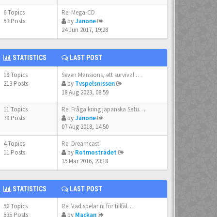
6 Topics
Re: Mega-CD
53 Posts
by
Janone
24 Jun 2017, 19:28
STATISTICS
LAST POST
19 Topics
Seven Mansions, ett survival …
213 Posts
by
Tvspelsnissen
18 Aug 2023, 08:59
11 Topics
Re: Fråga kring japanska Satu…
79 Posts
by
Janone
07 Aug 2018, 14:50
4 Topics
Re: Dreamcast
11 Posts
by
Rotmosträdet
15 Mar 2016, 23:18
STATISTICS
LAST POST
50 Topics
Re: Vad spelar ni för tillfäl…
535 Posts
by
Mackan