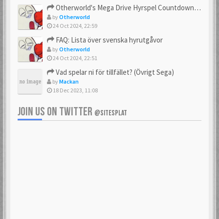
Otherworld's Mega Drive Hyrspel Countdown Tråd!
by
Otherworld
24 Oct 2024, 22:59
FAQ: Lista över svenska hyrutgåvor
by
Otherworld
24 Oct 2024, 22:51
Vad spelar ni för tillfället? (Övrigt Sega)
by
Mackan
18 Dec 2023, 11:08
JOIN US ON TWITTER
@SITESPLAT