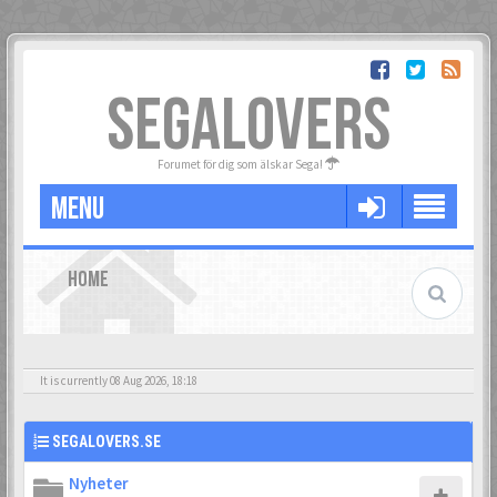
SEGALOVERS
Forumet för dig som älskar Sega!
MENU
HOME
It is currently 08 Aug 2026, 18:18
SEGALOVERS.SE
Nyheter