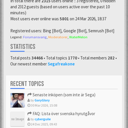
In total there are
2315
users online :: 3 registered, 0 hidden
and 2312 guests (based on users active over the past 10
minutes)
Most users ever online was
5801
on 24 Mar 2026, 18:37
Registered users:
Bing [Bot]
,
Google [Bot]
,
Semrush [Bot]
Legend:
Forumansvarig
,
Moderatorer
,
WaterMelon
STATISTICS
Total posts
34466
• Total topics
1770
• Total members
282
•
Our newest member
Segafreakone
RECENT TOPICS
Senaste inköpen (som inte är Sega)
by
GoryGlory
30 Mar 2026, 15:08
FAQ: Lista över svenska hyrutgåvor
by
cyberguile
24 Dec 2025, 09:43