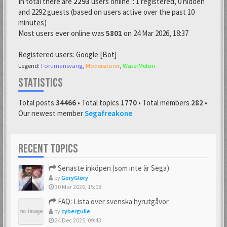
In total there are
2293
users online :: 1 registered, 0 hidden
and 2292 guests (based on users active over the past 10
minutes)
Most users ever online was
5801
on 24 Mar 2026, 18:37
Registered users:
Google [Bot]
Legend:
Forumansvarig
,
Moderatorer
,
WaterMelon
STATISTICS
Total posts
34466
• Total topics
1770
• Total members
282
•
Our newest member
Segafreakone
RECENT TOPICS
Senaste inköpen (som inte är Sega)
by
GoryGlory
30 Mar 2026, 15:08
FAQ: Lista över svenska hyrutgåvor
by
cyberguile
24 Dec 2025, 09:43