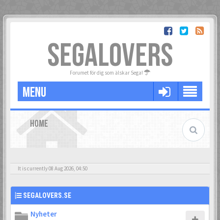
SEGALOVERS
Forumet för dig som älskar Sega!
MENU
HOME
It is currently 08 Aug 2026, 04:50
SEGALOVERS.SE
Nyheter