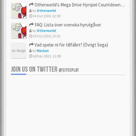
Otherworld's Mega Drive Hyrspel Countdown Tråd!
by
Otherworld
24 Oct 2024, 22:59
FAQ: Lista över svenska hyrutgåvor
by
Otherworld
24 Oct 2024, 22:51
Vad spelar ni för tillfället? (Övrigt Sega)
by
Mackan
18 Dec 2023, 11:08
JOIN US ON TWITTER
@SITESPLAT