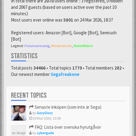
In total there are
2070
users online :: 3 registered, 0 hidden
and 2067 guests (based on users active over the past 10
minutes)
Most users ever online was
5801
on 24 Mar 2026, 18:37
Registered users:
Amazon [Bot]
,
Google [Bot]
,
Semrush
[Bot]
Legend:
Forumansvarig
,
Moderatorer
,
WaterMelon
STATISTICS
Total posts
34466
• Total topics
1770
• Total members
282
•
Our newest member
Segafreakone
RECENT TOPICS
Senaste inköpen (som inte är Sega)
by
GoryGlory
30 Mar 2026, 15:08
FAQ: Lista över svenska hyrutgåvor
by
cyberguile