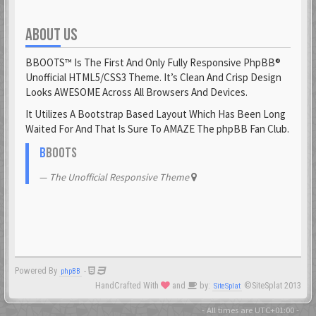
ABOUT US
BBOOTS™ Is The First And Only Fully Responsive PhpBB®
Unofficial HTML5/CSS3 Theme. It’s Clean And Crisp Design
Looks AWESOME Across All Browsers And Devices.
It Utilizes A Bootstrap Based Layout Which Has Been Long
Waited For And That Is Sure To AMAZE The phpBB Fan Club.
B
BOOTS
The Unofficial Responsive Theme
Powered By
-
phpBB
HandCrafted With
and
by:
©SiteSplat 2013
SiteSplat
- All times are
UTC+01:00
-