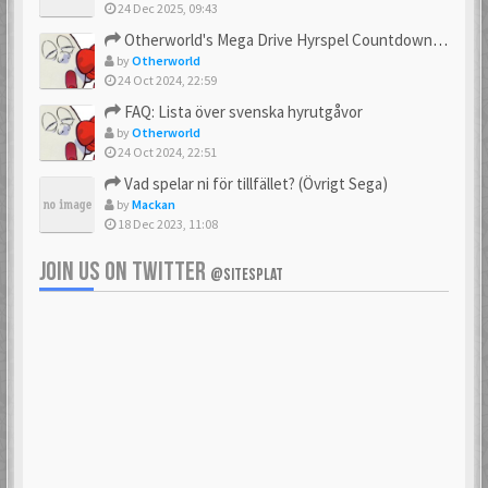
24 Dec 2025, 09:43
Otherworld's Mega Drive Hyrspel Countdown Tråd!
by
Otherworld
24 Oct 2024, 22:59
FAQ: Lista över svenska hyrutgåvor
by
Otherworld
24 Oct 2024, 22:51
Vad spelar ni för tillfället? (Övrigt Sega)
by
Mackan
18 Dec 2023, 11:08
JOIN US ON TWITTER
@SITESPLAT