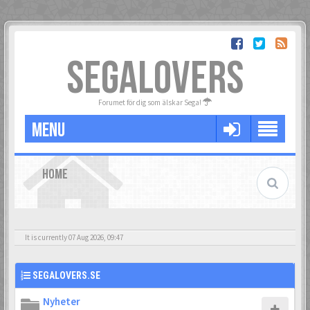
SEGALOVERS
Forumet för dig som älskar Sega!
MENU
HOME
It is currently 07 Aug 2026, 09:47
SEGALOVERS.SE
Nyheter