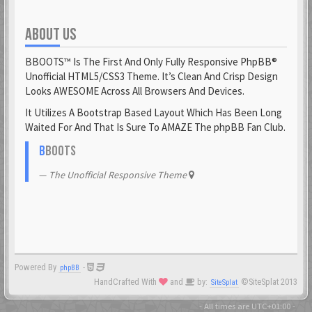
ABOUT US
BBOOTS™ Is The First And Only Fully Responsive PhpBB®
Unofficial HTML5/CSS3 Theme. It’s Clean And Crisp Design
Looks AWESOME Across All Browsers And Devices.
It Utilizes A Bootstrap Based Layout Which Has Been Long
Waited For And That Is Sure To AMAZE The phpBB Fan Club.
B
BOOTS
The Unofficial Responsive Theme
Powered By
-
phpBB
HandCrafted With
and
by:
©SiteSplat 2013
SiteSplat
- All times are
UTC+01:00
-