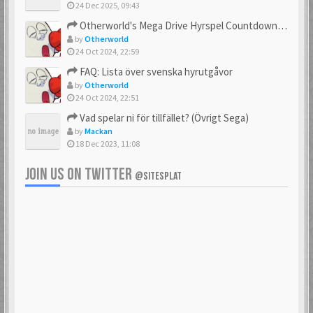
24 Dec 2025, 09:43
Otherworld's Mega Drive Hyrspel Countdown Tråd!
by
Otherworld
24 Oct 2024, 22:59
FAQ: Lista över svenska hyrutgåvor
by
Otherworld
24 Oct 2024, 22:51
Vad spelar ni för tillfället? (Övrigt Sega)
by
Mackan
18 Dec 2023, 11:08
JOIN US ON TWITTER
@SITESPLAT