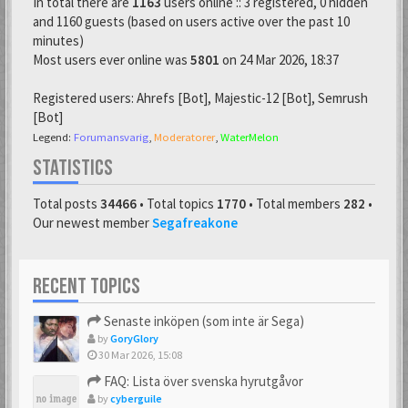
In total there are
1163
users online :: 3 registered, 0 hidden
and 1160 guests (based on users active over the past 10
minutes)
Most users ever online was
5801
on 24 Mar 2026, 18:37
Registered users:
Ahrefs [Bot]
,
Majestic-12 [Bot]
,
Semrush
[Bot]
Legend:
Forumansvarig
,
Moderatorer
,
WaterMelon
STATISTICS
Total posts
34466
• Total topics
1770
• Total members
282
•
Our newest member
Segafreakone
RECENT TOPICS
Senaste inköpen (som inte är Sega)
by
GoryGlory
30 Mar 2026, 15:08
FAQ: Lista över svenska hyrutgåvor
by
cyberguile