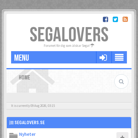
SEGALOVERS
Forumet för dig som älskar Sega!
MENU
HOME
It is currently 09 Aug 2026, 03:15
SEGALOVERS.SE
Nyheter