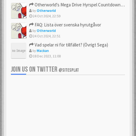
Otherworld's Mega Drive Hyrspel Countdown Tråd!
by
Otherworld
24 Oct 2024, 22:59
FAQ: Lista över svenska hyrutgåvor
by
Otherworld
24 Oct 2024, 22:51
Vad spelar ni för tillfället? (Övrigt Sega)
by
Mackan
18 Dec 2023, 11:08
JOIN US ON TWITTER
@SITESPLAT