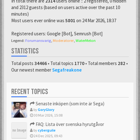
In total there are
2314
users online :: 2 registered, 0 hidden
and 2312 guests (based on users active over the past 10
minutes)
Most users ever online was
5801
on 24 Mar 2026, 18:37
Registered users:
Google [Bot]
,
Semrush [Bot]
Legend:
Forumansvarig
,
Moderatorer
,
WaterMelon
STATISTICS
Total posts
34466
• Total topics
1770
• Total members
282
•
Our newest member
Segafreakone
RECENT TOPICS
Senaste inköpen (som inte är Sega)
by
GoryGlory
30 Mar 2026, 15:08
FAQ: Lista över svenska hyrutgåvor
by
cyberguile
24 Dec 2025, 09:43