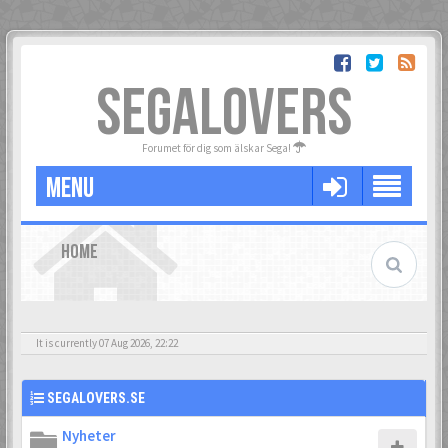
SEGALOVERS
Forumet för dig som älskar Sega!
MENU
HOME
It is currently 07 Aug 2026, 22:22
SEGALOVERS.SE
Nyheter