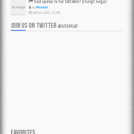
Vad spelar ni för tillfället? (Övrigt Sega)
by
Mackan
18 Dec 2023, 11:08
JOIN US ON TWITTER
@SITESPLAT
FAVORITES