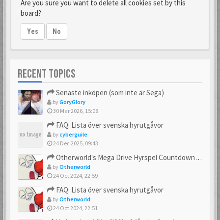
Are you sure you want to delete all cookies set by this
board?
Yes
No
RECENT TOPICS
Senaste inköpen (som inte är Sega)
by
GoryGlory
30 Mar 2026, 15:08
FAQ: Lista över svenska hyrutgåvor
by
cyberguile
24 Dec 2025, 09:43
Otherworld's Mega Drive Hyrspel Countdown Tråd!
by
Otherworld
24 Oct 2024, 22:59
FAQ: Lista över svenska hyrutgåvor
by
Otherworld
24 Oct 2024, 22:51