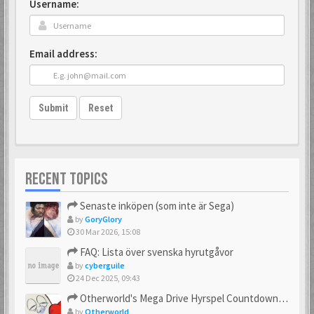
Username:
Email address:
Submit
Reset
RECENT TOPICS
Senaste inköpen (som inte är Sega)
by
GoryGlory
30 Mar 2026, 15:08
FAQ: Lista över svenska hyrutgåvor
by
cyberguile
24 Dec 2025, 09:43
Otherworld's Mega Drive Hyrspel Countdown Tråd!
by
Otherworld