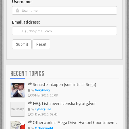
Username:
Email address:
Submit
Reset
RECENT TOPICS
Senaste inköpen (som inte är Sega)
by
GoryGlory
30 Mar 2026, 15:08
FAQ: Lista över svenska hyrutgåvor
by
cyberguile
24 Dec 2025, 09:43
Otherworld's Mega Drive Hyrspel Countdown Tråd!
by
Otherworld