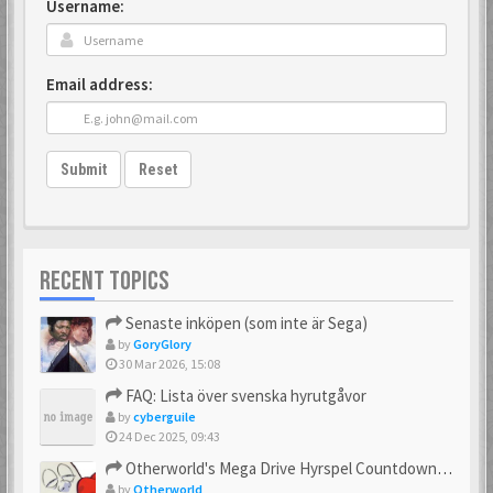
Username:
Email address:
Submit
Reset
RECENT TOPICS
Senaste inköpen (som inte är Sega)
by
GoryGlory
30 Mar 2026, 15:08
FAQ: Lista över svenska hyrutgåvor
by
cyberguile
24 Dec 2025, 09:43
Otherworld's Mega Drive Hyrspel Countdown Tråd!
by
Otherworld