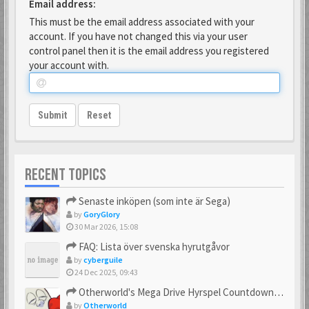
Email address:
This must be the email address associated with your
account. If you have not changed this via your user
control panel then it is the email address you registered
your account with.
Submit
Reset
RECENT TOPICS
Senaste inköpen (som inte är Sega)
by
GoryGlory
30 Mar 2026, 15:08
FAQ: Lista över svenska hyrutgåvor
by
cyberguile
24 Dec 2025, 09:43
Otherworld's Mega Drive Hyrspel Countdown Tråd!
by
Otherworld