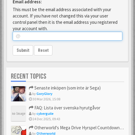
Email address:
This must be the email address associated with your
account. If you have not changed this via your user
control panel then it is the email address you registered
your account with.
Submit
Reset
RECENT TOPICS
Senaste inköpen (som inte är Sega)
by
GoryGlory
30 Mar 2026, 15:08
FAQ: Lista över svenska hyrutgåvor
by
cyberguile
24 Dec 2025, 09:43
Otherworld's Mega Drive Hyrspel Countdown Tråd!
by
Otherworld