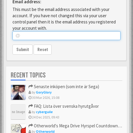
Email address:
This must be the email address associated with your
account. If you have not changed this via your user
control panel then it is the email address you registered
your account with.
Submit
Reset
RECENT TOPICS
Senaste inköpen (som inte är Sega)
by
GoryGlory
30 Mar 2026, 15:08
FAQ: Lista över svenska hyrutgåvor
by
cyberguile
24 Dec 2025, 09:43
Otherworld's Mega Drive Hyrspel Countdown Tråd!
by
Otherworld