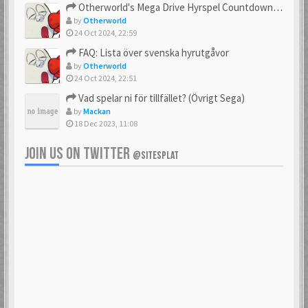
Otherworld's Mega Drive Hyrspel Countdown Tråd!
by
Otherworld
24 Oct 2024, 22:59
FAQ: Lista över svenska hyrutgåvor
by
Otherworld
24 Oct 2024, 22:51
Vad spelar ni för tillfället? (Övrigt Sega)
by
Mackan
18 Dec 2023, 11:08
JOIN US ON TWITTER
@SITESPLAT