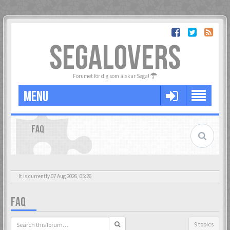
SEGALOVERS
Forumet för dig som älskar Sega!
MENU
FAQ
It is currently 07 Aug 2026, 05:26
FAQ
9 topics