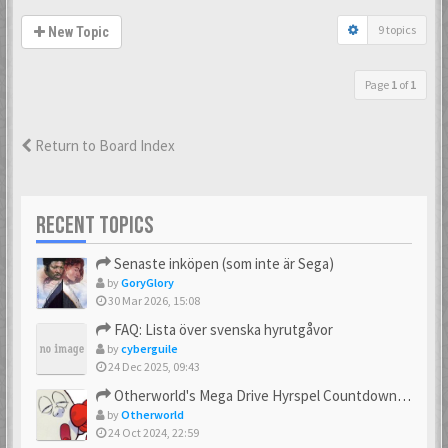
9 topics
New Topic
Page
1
of
1
Return to Board Index
RECENT TOPICS
Senaste inköpen (som inte är Sega)
by
GoryGlory
30 Mar 2026, 15:08
FAQ: Lista över svenska hyrutgåvor
by
cyberguile
24 Dec 2025, 09:43
Otherworld's Mega Drive Hyrspel Countdown Tråd!
by
Otherworld
24 Oct 2024, 22:59