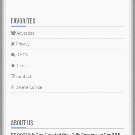
FAVORITES
Advertise
Privacy
DMCA
Terms
Contact
Delete Cookie
ABOUT US
BBOOTS™ Is The First And Only Fully Responsive PhpBB®