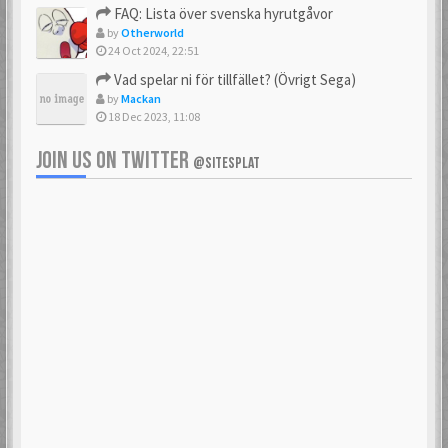
FAQ: Lista över svenska hyrutgåvor
by
Otherworld
24 Oct 2024, 22:51
Vad spelar ni för tillfället? (Övrigt Sega)
by
Mackan
18 Dec 2023, 11:08
JOIN US ON TWITTER
@SITESPLAT