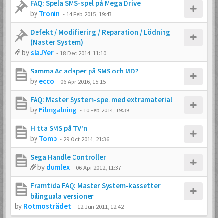
FAQ: Spela SMS-spel på Mega Drive
by
Tronin
-
14 Feb 2015, 19:43
Defekt / Modifiering / Reparation / Lödning
(Master System)
by
slaJYer
-
18 Dec 2014, 11:10
Samma Ac adaper på SMS och MD?
by
ecco
-
06 Apr 2016, 15:15
FAQ: Master System-spel med extramaterial
by
Filmgalning
-
10 Feb 2014, 19:39
Hitta SMS på TV'n
by
Tomp
-
29 Oct 2014, 21:36
Sega Handle Controller
by
dumlex
-
06 Apr 2012, 11:37
Framtida FAQ: Master System-kassetter i
bilinguala versioner
by
Rotmosträdet
-
12 Jun 2011, 12:42