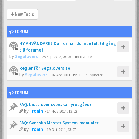
New Topic
FORUM
NY ANVÄNDARE? Därför har du inte full tillgång
till forumet
by
Segalovers
-
25 Sep 2012, 03:25
- In:
Nyheter
Regler för Segalovers.se
by
Segalovers
-
07 Apr 2011, 19:31
- In:
Nyheter
FORUM
FAQ: Lista över svenska hyrutgåvor
by
Tronin
-
14 Nov 2014, 13:12
FAQ: Svenska Master System-manualer
by
Tronin
-
19 Oct 2011, 13:27