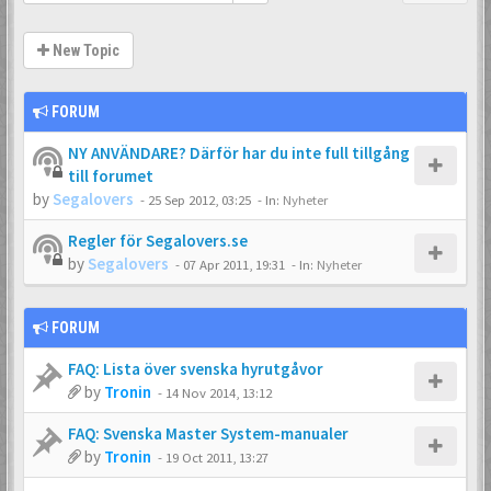
New Topic
FORUM
NY ANVÄNDARE? Därför har du inte full tillgång
till forumet
by
Segalovers
-
25 Sep 2012, 03:25
- In:
Nyheter
Regler för Segalovers.se
by
Segalovers
-
07 Apr 2011, 19:31
- In:
Nyheter
FORUM
FAQ: Lista över svenska hyrutgåvor
by
Tronin
-
14 Nov 2014, 13:12
FAQ: Svenska Master System-manualer
by
Tronin
-
19 Oct 2011, 13:27