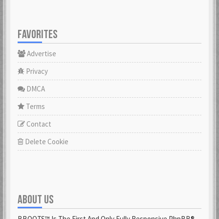
FAVORITES
Advertise
Privacy
DMCA
Terms
Contact
Delete Cookie
ABOUT US
BBOOTS™ Is The First And Only Fully Responsive PhpBB®