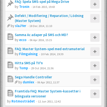
FAQ: Spela SMS-spel på Mega Drive
by
Tronin
-
14 Feb 2015, 19:43
Defekt / Modifiering / Reparation / Lödning
(Master System)
by
slaJYer
-
18 Dec 2014, 11:10
Samma Ac adaper på SMS och MD?
by
ecco
-
06 Apr 2016, 15:15
FAQ: Master System-spel med extramaterial
by
Filmgalning
-
10 Feb 2014, 19:39
Hitta SMS på TV'n
by
Tomp
-
29 Oct 2014, 21:36
Sega Handle Controller
by
dumlex
-
06 Apr 2012, 11:37
Framtida FAQ: Master System-kassetter i
bilinguala versioner
by
Rotmosträdet
-
12 Jun 2011, 12:42