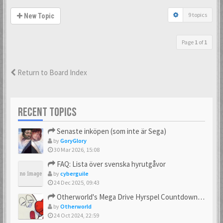
9 topics
New Topic
Page
1
of
1
Return to Board Index
RECENT TOPICS
Senaste inköpen (som inte är Sega)
by
GoryGlory
30 Mar 2026, 15:08
FAQ: Lista över svenska hyrutgåvor
by
cyberguile
24 Dec 2025, 09:43
Otherworld's Mega Drive Hyrspel Countdown Tråd!
by
Otherworld
24 Oct 2024, 22:59