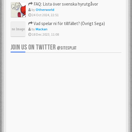
FAQ: Lista över svenska hyrutgåvor
by
Otherworld
24 Oct 2024, 22:51
Vad spelar ni för tillfället? (Övrigt Sega)
by
Mackan
18 Dec 2023, 11:08
JOIN US ON TWITTER
@SITESPLAT