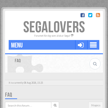
SEGALOVERS
Forumet för dig som älskar Sega!
MENU
FAQ
It is currently 08 Aug 2026, 15:25
FAQ
9 topics