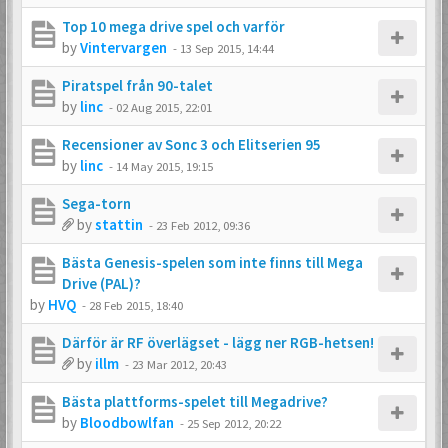
Top 10 mega drive spel och varför
by
Vintervargen
-
13 Sep 2015, 14:44
Piratspel från 90-talet
by
linc
-
02 Aug 2015, 22:01
Recensioner av Sonc 3 och Elitserien 95
by
linc
-
14 May 2015, 19:15
Sega-torn
by
stattin
-
23 Feb 2012, 09:36
Bästa Genesis-spelen som inte finns till Mega
Drive (PAL)?
by
HVQ
-
28 Feb 2015, 18:40
Därför är RF överlägset - lägg ner RGB-hetsen!
by
illm
-
23 Mar 2012, 20:43
Bästa plattforms-spelet till Megadrive?
by
Bloodbowlfan
-
25 Sep 2012, 20:22