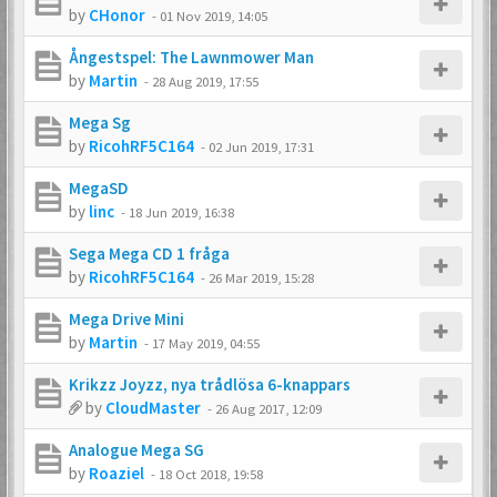
by
CHonor
-
01 Nov 2019, 14:05
Ångestspel: The Lawnmower Man
by
Martin
-
28 Aug 2019, 17:55
Mega Sg
by
RicohRF5C164
-
02 Jun 2019, 17:31
MegaSD
by
linc
-
18 Jun 2019, 16:38
Sega Mega CD 1 fråga
by
RicohRF5C164
-
26 Mar 2019, 15:28
Mega Drive Mini
by
Martin
-
17 May 2019, 04:55
Krikzz Joyzz, nya trådlösa 6-knappars
by
CloudMaster
-
26 Aug 2017, 12:09
Analogue Mega SG
by
Roaziel
-
18 Oct 2018, 19:58