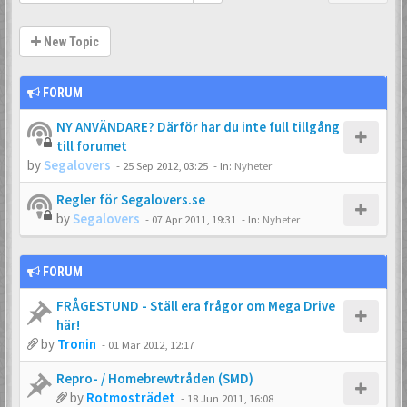
New Topic
FORUM
NY ANVÄNDARE? Därför har du inte full tillgång
till forumet
by
Segalovers
-
25 Sep 2012, 03:25
- In:
Nyheter
Regler för Segalovers.se
by
Segalovers
-
07 Apr 2011, 19:31
- In:
Nyheter
FORUM
FRÅGESTUND - Ställ era frågor om Mega Drive
här!
by
Tronin
-
01 Mar 2012, 12:17
Repro- / Homebrewtråden (SMD)
by
Rotmosträdet
-
18 Jun 2011, 16:08