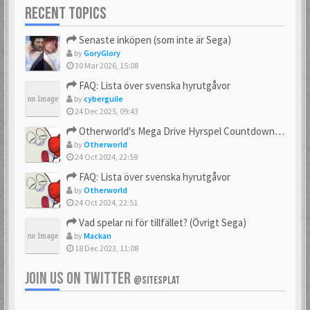
RECENT TOPICS
Senaste inköpen (som inte är Sega)
by
GoryGlory
30 Mar 2026, 15:08
FAQ: Lista över svenska hyrutgåvor
by
cyberguile
24 Dec 2025, 09:43
Otherworld's Mega Drive Hyrspel Countdown Tråd!
by
Otherworld
24 Oct 2024, 22:59
FAQ: Lista över svenska hyrutgåvor
by
Otherworld
24 Oct 2024, 22:51
Vad spelar ni för tillfället? (Övrigt Sega)
by
Mackan
18 Dec 2023, 11:08
JOIN US ON TWITTER
@SITESPLAT