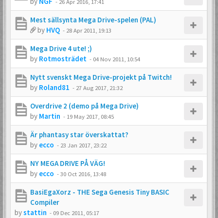
by
NGF
-
26 Apr 2016, 17:41
Mest sällsynta Mega Drive-spelen (PAL)
by
HVQ
-
28 Apr 2011, 19:13
Mega Drive 4 ute! ;)
by
Rotmosträdet
-
04 Nov 2011, 10:54
Nytt svenskt Mega Drive-projekt på Twitch!
by
Roland81
-
27 Aug 2017, 21:32
Overdrive 2 (demo på Mega Drive)
by
Martin
-
19 May 2017, 08:45
Är phantasy star överskattat?
by
ecco
-
23 Jan 2017, 23:22
NY MEGA DRIVE PÅ VÄG!
by
ecco
-
30 Oct 2016, 13:48
BasiEgaXorz - THE Sega Genesis Tiny BASIC
Compiler
by
stattin
-
09 Dec 2011, 05:17