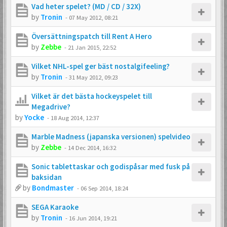
Vad heter spelet? (MD / CD / 32X)
by
Tronin
-
07 May 2012, 08:21
Översättningspatch till Rent A Hero
by
Zebbe
-
21 Jan 2015, 22:52
Vilket NHL-spel ger bäst nostalgifeeling?
by
Tronin
-
31 May 2012, 09:23
Vilket är det bästa hockeyspelet till
Megadrive?
by
Yocke
-
18 Aug 2014, 12:37
Marble Madness (japanska versionen) spelvideo
by
Zebbe
-
14 Dec 2014, 16:32
Sonic tablettaskar och godispåsar med fusk på
baksidan
by
Bondmaster
-
06 Sep 2014, 18:24
SEGA Karaoke
by
Tronin
-
16 Jun 2014, 19:21