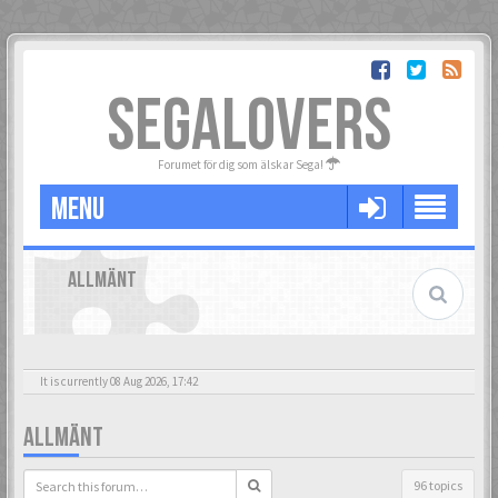
SEGALOVERS
Forumet för dig som älskar Sega!
MENU
ALLMÄNT
It is currently 08 Aug 2026, 17:42
ALLMÄNT
96 topics