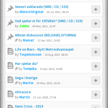
Senast avklarade (SMD / CD / 32X)
by
AlmostOriginal
-
20 Jul 2011, 00:34
Vad spelar ni för tillfället? (SMD / CD / 32X)
by
Zebbe
-
04 May 2011, 21:47
Allmän diskussion (RELEASELISTORNA)
by
ManiaC
-
13 Apr 2011, 19:05
Life on Mars - Nytt Metroidvaniaspel
by
Tvspelsnissen
-
18 Aug 2023, 08:45
Hur spelar du?
by
Tompika
-
15 Apr 2012, 14:08
Sega i Sverige
by
Martin
-
05 May 2014, 18:36
Ultracore
by
Martin
-
13 Jan 2020, 17:54
Xeno Crisis - 2019