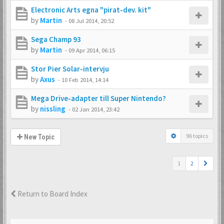
Electronic Arts egna "pirat-dev. kit"
by
Martin
-
08 Jul 2014, 20:52
Sega Champ 93
by
Martin
-
09 Apr 2014, 06:15
Stor Pier Solar-intervju
by
Axus
-
10 Feb 2014, 14:14
Mega Drive-adapter till Super Nintendo?
by
nissling
-
02 Jan 2014, 23:42
96 topics
New Topic
1
2
Return to Board Index