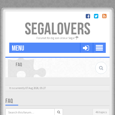
SEGALOVERS
Forumet för dig som älskar Sega!
MENU
FAQ
It is currently 07 Aug 2026, 05:27
FAQ
46 topics