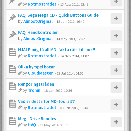
by
Rotmosträdet
-
13 Aug 2011, 22:48
FAQ: Sega Mega CD - Quick Buttons Guide
by
AlmostOriginal
-
18 Jun 2011, 16:40
FAQ: Handkontroller
by
AlmostOriginal
-
14 May 2011, 12:02
HJÄLP mig få all MD-fakta rätt till bok!!
by
Rotmosträdet
-
14 Nov 2014, 11:02
Olika hyrspel boxar
by
CloudMaster
-
13 Jul 2014, 04:55
Rengöringstråden
by
Tronin
-
18 Jan 2012, 10:36
Vad är detta för MD-fodral??
by
Rotmosträdet
-
03 Feb 2012, 16:34
Mega Drive Bundles
by
HVQ
-
13 May 2014, 21:00