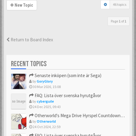
46 topics
New Topic
Page
1
of
1
Return to Board Index
RECENT TOPICS
Senaste inköpen (som inte är Sega)
by
GoryGlory
30 Mar 2026, 15:08
FAQ: Lista över svenska hyrutgåvor
by
cyberguile
24 Dec 2025, 09:43
Otherworld's Mega Drive Hyrspel Countdown Tråd!
by
Otherworld
24 Oct 2024, 22:59
FAQ: Lista över svenska hyrutgåvor