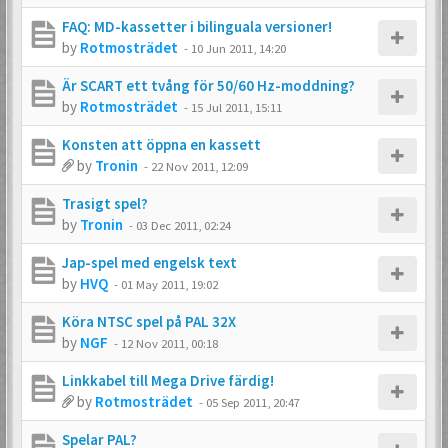
FAQ: MD-kassetter i bilinguala versioner!
by
Rotmosträdet
-
10 Jun 2011, 14:20
Är SCART ett tvång för 50/60 Hz-moddning?
by
Rotmosträdet
-
15 Jul 2011, 15:11
Konsten att öppna en kassett
by
Tronin
-
22 Nov 2011, 12:09
Trasigt spel?
by
Tronin
-
03 Dec 2011, 02:24
Jap-spel med engelsk text
by
HVQ
-
01 May 2011, 19:02
Köra NTSC spel på PAL 32X
by
NGF
-
12 Nov 2011, 00:18
Linkkabel till Mega Drive färdig!
by
Rotmosträdet
-
05 Sep 2011, 20:47
Spelar PAL?