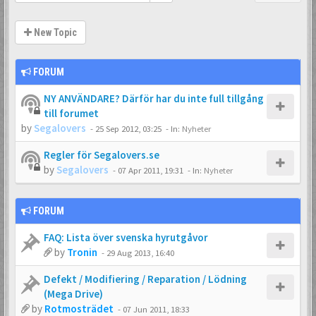
New Topic
FORUM
NY ANVÄNDARE? Därför har du inte full tillgång
till forumet
by
Segalovers
-
25 Sep 2012, 03:25
- In:
Nyheter
Regler för Segalovers.se
by
Segalovers
-
07 Apr 2011, 19:31
- In:
Nyheter
FORUM
FAQ: Lista över svenska hyrutgåvor
by
Tronin
-
29 Aug 2013, 16:40
Defekt / Modifiering / Reparation / Lödning
(Mega Drive)
by
Rotmosträdet
-
07 Jun 2011, 18:33