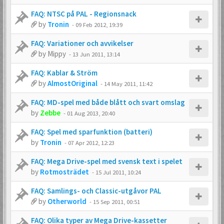
FAQ: NTSC på PAL - Regionsnack
by
Tronin
-
09 Feb 2012, 19:39
FAQ: Variationer och avvikelser
by
Mippy
-
13 Jun 2011, 13:14
FAQ: Kablar & Ström
by
AlmostOriginal
-
14 May 2011, 11:42
FAQ: MD-spel med både blått och svart omslag
by
Zebbe
-
01 Aug 2013, 20:40
FAQ: Spel med sparfunktion (batteri)
by
Tronin
-
07 Apr 2012, 12:23
FAQ: Mega Drive-spel med svensk text i spelet
by
Rotmosträdet
-
15 Jul 2011, 10:24
FAQ: Samlings- och Classic-utgåvor PAL
by
Otherworld
-
15 Sep 2011, 00:51
FAQ: Olika typer av Mega Drive-kassetter