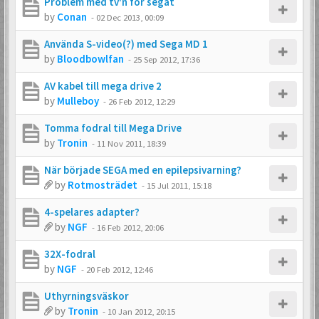
Problem med tv'n för segat
by
Conan
-
02 Dec 2013, 00:09
Använda S-video(?) med Sega MD 1
by
Bloodbowlfan
-
25 Sep 2012, 17:36
AV kabel till mega drive 2
by
Mulleboy
-
26 Feb 2012, 12:29
Tomma fodral till Mega Drive
by
Tronin
-
11 Nov 2011, 18:39
När började SEGA med en epilepsivarning?
by
Rotmosträdet
-
15 Jul 2011, 15:18
4-spelares adapter?
by
NGF
-
16 Feb 2012, 20:06
32X-fodral
by
NGF
-
20 Feb 2012, 12:46
Uthyrningsväskor
by
Tronin
-
10 Jan 2012, 20:15