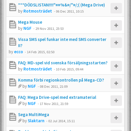
***DÖDSLISTAN!!!!"¤¤%&¤/"¤/;( (Mega Drive)
by
Rotmosträdet
-
06 Dec 2011, 10:15
Mega Mouse
by
NGF
-
29 Nov 2011, 23:53
Vissa SMS spel funkar inte med SMS converter
II?
by
ecco
-
14 Feb 2015, 02:50
FAQ: MD-spel vid svenska försäljningsstarten?
by
Rotmosträdet
-
10 Feb 2015, 09:44
Komma förbi regionkontrollen på Mega-CD?
by
NGF
-
08 Dec 2011, 21:09
FAQ: Mega Drive-spel med extramaterial
by
NGF
-
17 Nov 2011, 21:59
Sega MultiMega
by
Slaktarn
-
02 Jul 2014, 15:11