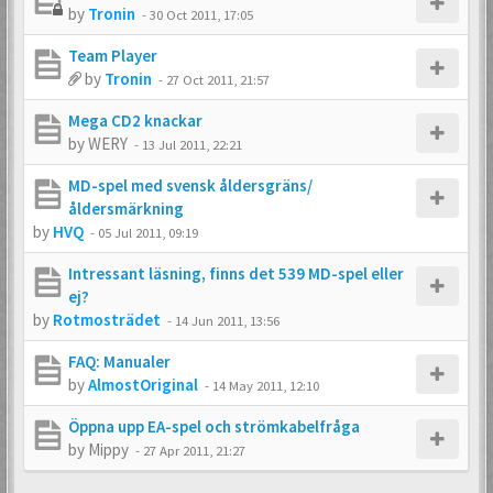
by
Tronin
-
30 Oct 2011, 17:05
Team Player
by
Tronin
-
27 Oct 2011, 21:57
Mega CD2 knackar
by
WERY
-
13 Jul 2011, 22:21
MD-spel med svensk åldersgräns/
åldersmärkning
by
HVQ
-
05 Jul 2011, 09:19
Intressant läsning, finns det 539 MD-spel eller
ej?
by
Rotmosträdet
-
14 Jun 2011, 13:56
FAQ: Manualer
by
AlmostOriginal
-
14 May 2011, 12:10
Öppna upp EA-spel och strömkabelfråga
by
Mippy
-
27 Apr 2011, 21:27