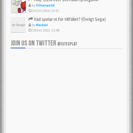
by
Otherworld
24 Oct 2024, 22:51
Vad spelar ni för tillfället? (Övrigt Sega)
by
Mackan
18 Dec 2023, 11:08
JOIN US ON TWITTER
@SITESPLAT