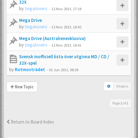
32X
by
Segalovers
-
12 Nov 2013, 17:18
Mega Drive
by
Segalovers
-
12 Nov 2013, 16:42
Mega Drive (Australienexklusiva)
by
Segalovers
-
12 Nov 2013, 16:41
Svensk inofficiell lista över utgivna MD / CD /
32X-spel
by
Rotmosträdet
-
01 Jun 2011, 08:29
6 topics
New Topic
Page
1
of
1
Return to Board Index