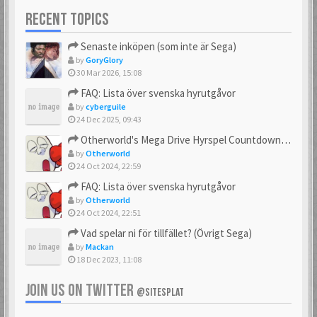
RECENT TOPICS
Senaste inköpen (som inte är Sega)
by
GoryGlory
30 Mar 2026, 15:08
FAQ: Lista över svenska hyrutgåvor
by
cyberguile
24 Dec 2025, 09:43
Otherworld's Mega Drive Hyrspel Countdown Tråd!
by
Otherworld
24 Oct 2024, 22:59
FAQ: Lista över svenska hyrutgåvor
by
Otherworld
24 Oct 2024, 22:51
Vad spelar ni för tillfället? (Övrigt Sega)
by
Mackan
18 Dec 2023, 11:08
JOIN US ON TWITTER
@SITESPLAT