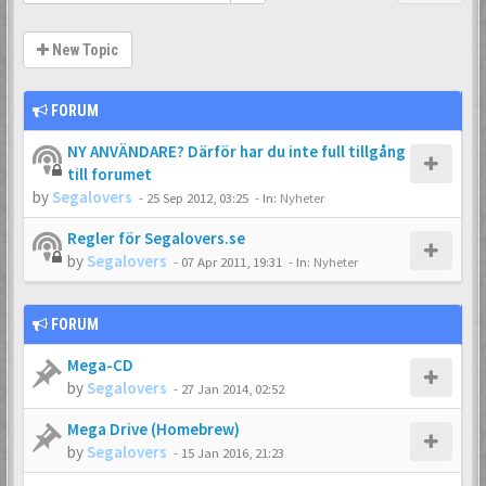
New Topic
FORUM
NY ANVÄNDARE? Därför har du inte full tillgång
till forumet
by
Segalovers
-
25 Sep 2012, 03:25
- In:
Nyheter
Regler för Segalovers.se
by
Segalovers
-
07 Apr 2011, 19:31
- In:
Nyheter
FORUM
Mega-CD
by
Segalovers
-
27 Jan 2014, 02:52
Mega Drive (Homebrew)
by
Segalovers
-
15 Jan 2016, 21:23