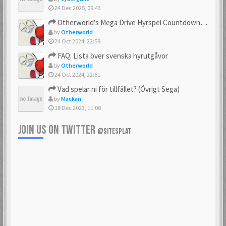
24 Dec 2025, 09:43
Otherworld's Mega Drive Hyrspel Countdown Tråd!
by
Otherworld
24 Oct 2024, 22:59
FAQ: Lista över svenska hyrutgåvor
by
Otherworld
24 Oct 2024, 22:51
Vad spelar ni för tillfället? (Övrigt Sega)
by
Mackan
18 Dec 2023, 11:08
JOIN US ON TWITTER
@SITESPLAT