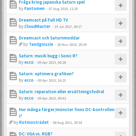
Fråga kring japanska Saturn spel
by
Fantomen
-
07 Aug 2018, 12:20
Dreamcast på Full HD TV
by
CloudMaster
-
19 Jul 2017, 00:17
Dreamcast och Saturnmoddar
by
Tandgnissle
-
26 Nov 2014, 20:29
Saturn: musik bugg i Sonic R?
by
ecco
-
09 Apr 2015, 00:28
Saturn: optimera grafiken?
by
ecco
-
09 Apr 2015, 16:23
Saturn: reparation eller ersättningsfodral
by
ecco
-
09 Apr 2015, 00:42
Hur många färger/mönster finns DC-kontrollen
i?
by
Rotmosträdet
-
08 Aug 2011, 20:54
DC: VGA vs. RGB?