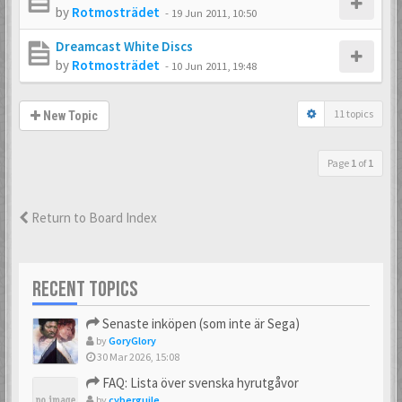
by
Rotmosträdet
-
19 Jun 2011, 10:50
Dreamcast White Discs
by
Rotmosträdet
-
10 Jun 2011, 19:48
11 topics
New Topic
Page
1
of
1
Return to Board Index
RECENT TOPICS
Senaste inköpen (som inte är Sega)
by
GoryGlory
30 Mar 2026, 15:08
FAQ: Lista över svenska hyrutgåvor
by
cyberguile