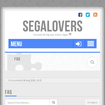
SEGALOVERS
Forumet för dig som älskar Sega!
MENU
FAQ
It is currently 06 Aug 2026, 19:21
FAQ
11 topics