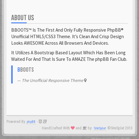
ABOUT US
BBOOTS™ Is The First And Only Fully Responsive PhpBB®
Unofficial HTML5/CSS3 Theme. It’s Clean And Crisp Design
Looks AWESOME Across All Browsers And Devices.
It Utilizes A Bootstrap Based Layout Which Has Been Long
Waited For And That Is Sure To AMAZE The phpBB Fan Club.
B
BOOTS
The Unofficial Responsive Theme
Powered By
-
phpBB
HandCrafted With
and
by:
©SiteSplat 2013
SiteSplat
- All times are
UTC+01:00
-