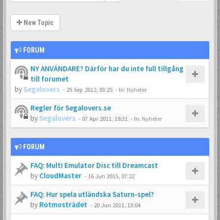
New Topic
FORUM
NY ANVÄNDARE? Därför har du inte full tillgång
till forumet
by
Segalovers
-
25 Sep 2012, 03:25
- In:
Nyheter
Regler för Segalovers.se
by
Segalovers
-
07 Apr 2011, 19:31
- In:
Nyheter
FORUM
FAQ: Multi Emulator Disc till Dreamcast
by
CloudMaster
-
16 Jun 2015, 07:22
FAQ: Hur spela utländska Saturn-spel?
by
Rotmosträdet
-
20 Jun 2011, 13:04