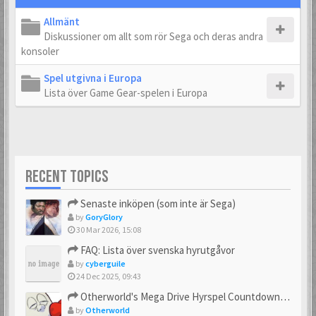
Allmänt
Diskussioner om allt som rör Sega och deras andra
konsoler
Spel utgivna i Europa
Lista över Game Gear-spelen i Europa
RECENT TOPICS
Senaste inköpen (som inte är Sega)
by
GoryGlory
30 Mar 2026, 15:08
FAQ: Lista över svenska hyrutgåvor
by
cyberguile
24 Dec 2025, 09:43
Otherworld's Mega Drive Hyrspel Countdown Tråd!
by
Otherworld