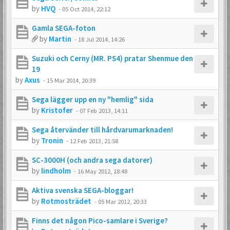
by
HVQ
-
05 Oct 2014, 22:12
Gamla SEGA-foton
by
Martin
-
18 Jul 2014, 14:26
Suzuki och Cerny (MR. PS4) pratar Shenmue den
19
by
Axus
-
15 Mar 2014, 20:39
Sega lägger upp en ny "hemlig" sida
by
Kristofer
-
07 Feb 2013, 14:11
Sega återvänder till hårdvarumarknaden!
by
Tronin
-
12 Feb 2013, 21:58
SC-3000H (och andra sega datorer)
by
lindholm
-
16 May 2012, 18:48
Aktiva svenska SEGA-bloggar!
by
Rotmosträdet
-
05 Mar 2012, 20:33
Finns det någon Pico-samlare i Sverige?