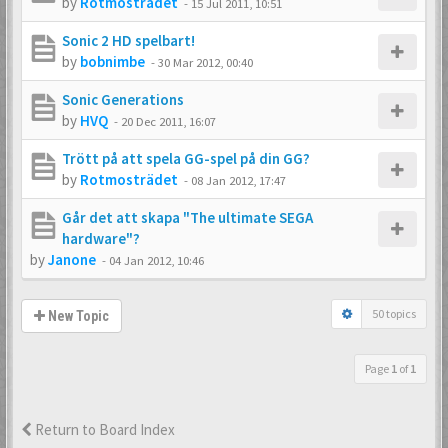
by
Rotmosträdet
-
15 Jul 2011, 10:51
Sonic 2 HD spelbart!
by
bobnimbe
-
30 Mar 2012, 00:40
Sonic Generations
by
HVQ
-
20 Dec 2011, 16:07
Trött på att spela GG-spel på din GG?
by
Rotmosträdet
-
08 Jan 2012, 17:47
Går det att skapa "The ultimate SEGA
hardware"?
by
Janone
-
04 Jan 2012, 10:46
50 topics
New Topic
Page
1
of
1
Return to Board Index