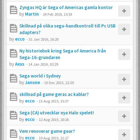
Zyngas HQ är Sega of Americas gamla kontor
by
Martin
-
24 Feb 2016, 15:53
Skillnad på olika sega-handkontroll till Pc USB
adapters?
by
ecco
-
31 Jan 2016, 16:20
Ny historiebok kring Sega of America från
Sega-16-grundaren
by
Axus
-
14 Jan 2016, 02:29
Sega world i Sydney
by
Janone
-
10 Dec 2015, 22:29
skillnad på game geras ac kablar?
by
ecco
-
15 Aug 2015, 15:37
Sega (CA) utvecklar nya Halo spelet!
by
ecco
-
12 Aug 2015, 20:26
Vem renoverar game gear?
by
ecco
-
10 Aug 2015, 21:17