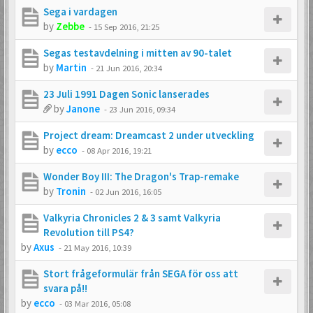
Sega i vardagen
by
Zebbe
-
15 Sep 2016, 21:25
Segas testavdelning i mitten av 90-talet
by
Martin
-
21 Jun 2016, 20:34
23 Juli 1991 Dagen Sonic lanserades
by
Janone
-
23 Jun 2016, 09:34
Project dream: Dreamcast 2 under utveckling
by
ecco
-
08 Apr 2016, 19:21
Wonder Boy III: The Dragon's Trap-remake
by
Tronin
-
02 Jun 2016, 16:05
Valkyria Chronicles 2 & 3 samt Valkyria
Revolution till PS4?
by
Axus
-
21 May 2016, 10:39
Stort frågeformulär från SEGA för oss att
svara på!!
by
ecco
-
03 Mar 2016, 05:08