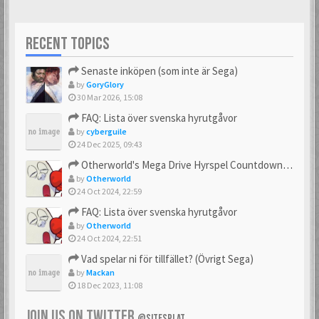
RECENT TOPICS
Senaste inköpen (som inte är Sega)
by
GoryGlory
30 Mar 2026, 15:08
FAQ: Lista över svenska hyrutgåvor
by
cyberguile
24 Dec 2025, 09:43
Otherworld's Mega Drive Hyrspel Countdown Tråd!
by
Otherworld
24 Oct 2024, 22:59
FAQ: Lista över svenska hyrutgåvor
by
Otherworld
24 Oct 2024, 22:51
Vad spelar ni för tillfället? (Övrigt Sega)
by
Mackan
18 Dec 2023, 11:08
JOIN US ON TWITTER
@SITESPLAT