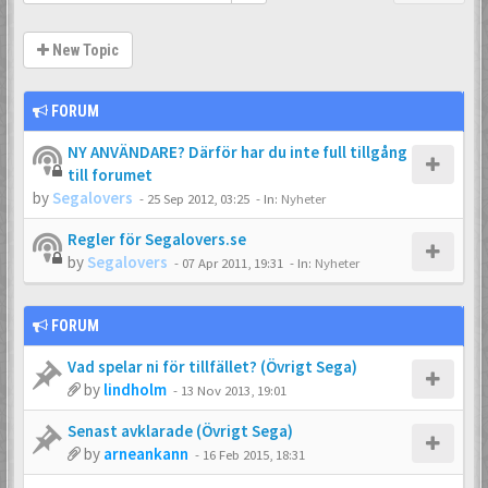
New Topic
FORUM
NY ANVÄNDARE? Därför har du inte full tillgång
till forumet
by
Segalovers
-
25 Sep 2012, 03:25
- In:
Nyheter
Regler för Segalovers.se
by
Segalovers
-
07 Apr 2011, 19:31
- In:
Nyheter
FORUM
Vad spelar ni för tillfället? (Övrigt Sega)
by
lindholm
-
13 Nov 2013, 19:01
Senast avklarade (Övrigt Sega)
by
arneankann
-
16 Feb 2015, 18:31