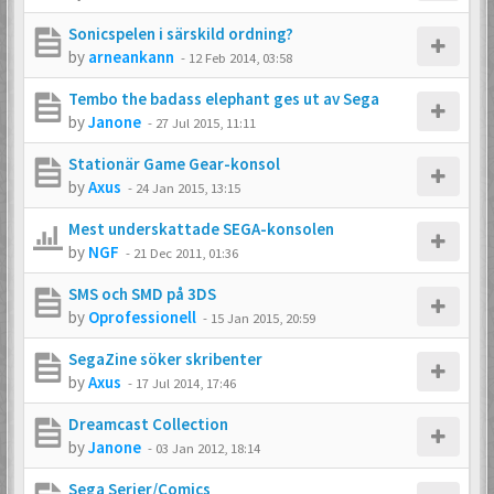
Sonicspelen i särskild ordning?
by
arneankann
-
12 Feb 2014, 03:58
Tembo the badass elephant ges ut av Sega
by
Janone
-
27 Jul 2015, 11:11
Stationär Game Gear-konsol
by
Axus
-
24 Jan 2015, 13:15
Mest underskattade SEGA-konsolen
by
NGF
-
21 Dec 2011, 01:36
SMS och SMD på 3DS
by
Oprofessionell
-
15 Jan 2015, 20:59
SegaZine söker skribenter
by
Axus
-
17 Jul 2014, 17:46
Dreamcast Collection
by
Janone
-
03 Jan 2012, 18:14
Sega Serier/Comics