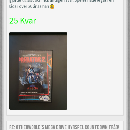
gjorde till sist och fick äntligen svar. Spelet hade legat i en
låda i över 20 år sa han
25 Kvar
Re: Otherworld's Mega Drive Hyrspel Countdown Tråd!