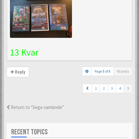
13 Kvar
Page
5
of
5
90 posts
Reply
1
2
3
4
5
Return to “Sega-samlande”
RECENT TOPICS