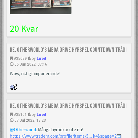
20 Kvar
Re: Otherworld's Mega Drive Hyrspel Countdown Tråd!
#35099
by
Lirod
05 Jun 2022, 07:16
Wow, riktigt imponerande!
Re: Otherworld's Mega Drive Hyrspel Countdown Tråd!
#35101
by
Lirod
07 Jul 2022, 18:23
@Otherworld
: Många hyrboxar ute nu!
https://www.tradera.com/profile/items/5 ... k4&spage=2