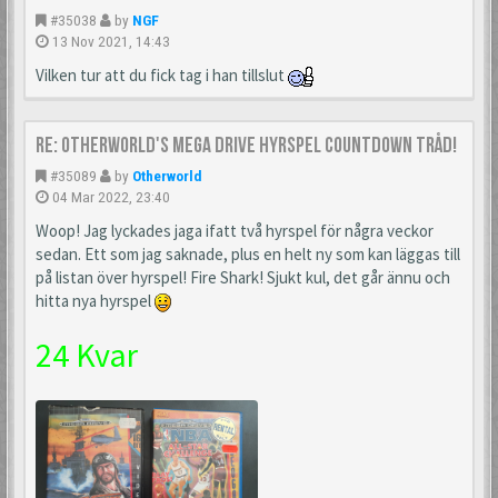
#35038
by
NGF
13 Nov 2021, 14:43
Vilken tur att du fick tag i han tillslut
Re: Otherworld's Mega Drive Hyrspel Countdown Tråd!
#35089
by
Otherworld
04 Mar 2022, 23:40
Woop! Jag lyckades jaga ifatt två hyrspel för några veckor
sedan. Ett som jag saknade, plus en helt ny som kan läggas till
på listan över hyrspel! Fire Shark! Sjukt kul, det går ännu och
hitta nya hyrspel
24 Kvar