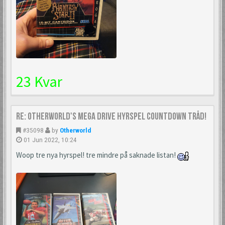
23 Kvar
Re: Otherworld's Mega Drive Hyrspel Countdown Tråd!
#35098
by
Otherworld
01 Jun 2022, 10:24
Woop tre nya hyrspel! tre mindre på saknade listan!