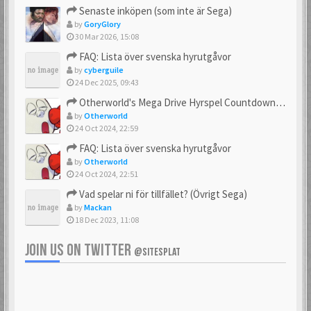
Senaste inköpen (som inte är Sega)
by
GoryGlory
30 Mar 2026, 15:08
FAQ: Lista över svenska hyrutgåvor
by
cyberguile
24 Dec 2025, 09:43
Otherworld's Mega Drive Hyrspel Countdown Tråd!
by
Otherworld
24 Oct 2024, 22:59
FAQ: Lista över svenska hyrutgåvor
by
Otherworld
24 Oct 2024, 22:51
Vad spelar ni för tillfället? (Övrigt Sega)
by
Mackan
18 Dec 2023, 11:08
JOIN US ON TWITTER
@SITESPLAT