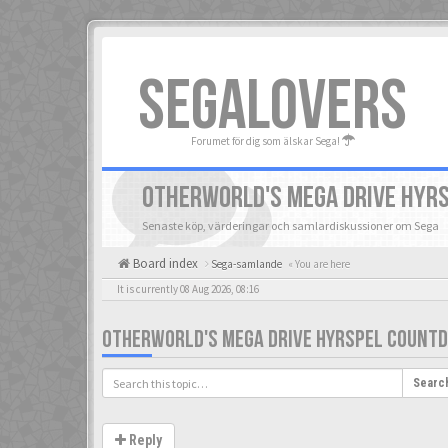
SEGALOVERS
Forumet för dig som älskar Sega!
OTHERWORLD'S MEGA DRIVE HYR
Senaste köp, värderingar och samlardiskussioner om Sega
Board index
Sega-samlande
« You are here
It is currently 08 Aug 2026, 08:16
OTHERWORLD'S MEGA DRIVE HYRSPEL COUNT
Searc
Reply