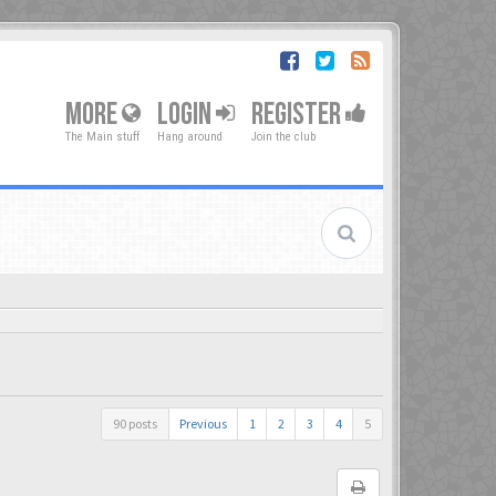
MORE
LOGIN
REGISTER
The Main stuff
Hang around
Join the club
90 posts
Previous
1
2
3
4
5