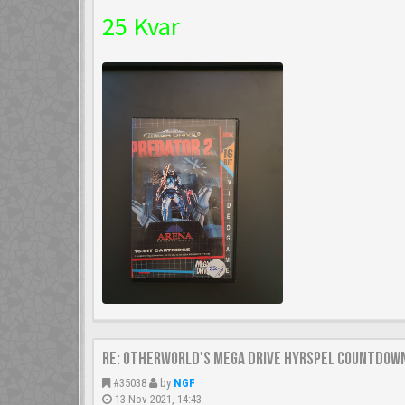
25 Kvar
Re: Otherworld's Mega Drive Hyrspel Countdown
#35038
by
NGF
13 Nov 2021, 14:43