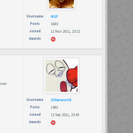
Username
NGF
Posts
1603
Joined
11 Nov 2011, 23:12
Awards
över
Username
Otherworld
Posts
1402
Joined
12 Sep 2011, 23:43
Awards