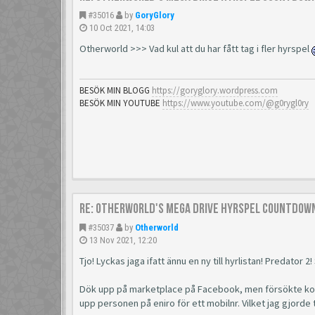
#35016
by
GoryGlory
10 Oct 2021, 14:03
Otherworld >>> Vad kul att du har fått tag i fler hyrspel
BESÖK MIN BLOGG
https://goryglory.wordpress.com
BESÖK MIN YOUTUBE
https://www.youtube.com/@g0rygl0ry
Re: Otherworld's Mega Drive Hyrspel Countdown
#35037
by
Otherworld
13 Nov 2021, 12:20
Tjo! Lyckas jaga ifatt ännu en ny till hyrlistan! Predator
Dök upp på marketplace på Facebook, men försökte kontak
upp personen på eniro för ett mobilnr. Vilket jag gjorde ti