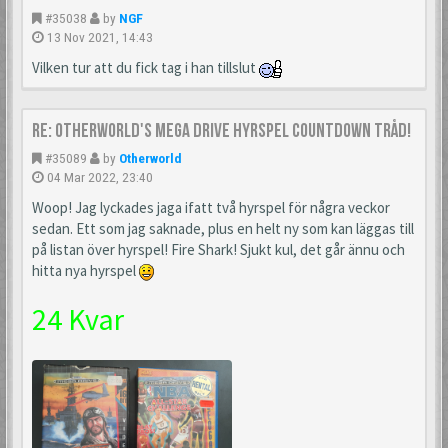
#35038
by
NGF
13 Nov 2021, 14:43
Vilken tur att du fick tag i han tillslut
Re: Otherworld's Mega Drive Hyrspel Countdown Tråd!
#35089
by
Otherworld
04 Mar 2022, 23:40
Woop! Jag lyckades jaga ifatt två hyrspel för några veckor
sedan. Ett som jag saknade, plus en helt ny som kan läggas till
på listan över hyrspel! Fire Shark! Sjukt kul, det går ännu och
hitta nya hyrspel
24 Kvar