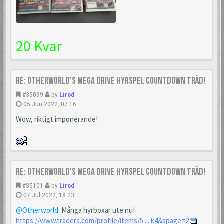
20 Kvar
Re: Otherworld's Mega Drive Hyrspel Countdown Tråd!
#35099
by
Lirod
05 Jun 2022, 07:16
Wow, riktigt imponerande!
Re: Otherworld's Mega Drive Hyrspel Countdown Tråd!
#35101
by
Lirod
07 Jul 2022, 18:23
@Otherworld
: Många hyrboxar ute nu!
https://www.tradera.com/profile/items/5 ... k4&spage=2