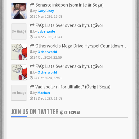
Senaste inköpen (som inte är Sega)
by
GoryGlory
30 Mar 2026, 15:08
FAQ: Lista över svenska hyrutgåvor
by
cyberguile
24 Dec 2025, 09:43
Otherworld's Mega Drive Hyrspel Countdown Tråd!
by
Otherworld
24 Oct 2024, 22:59
FAQ: Lista över svenska hyrutgåvor
by
Otherworld
24 Oct 2024, 22:51
Vad spelar ni för tillfället? (Övrigt Sega)
by
Mackan
18 Dec 2023, 11:08
JOIN US ON TWITTER
@SITESPLAT