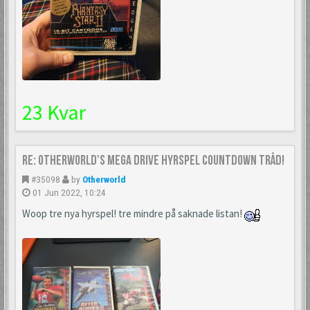
23 Kvar
Re: Otherworld's Mega Drive Hyrspel Countdown Tråd!
#35098
by
Otherworld
01 Jun 2022, 10:24
Woop tre nya hyrspel! tre mindre på saknade listan!