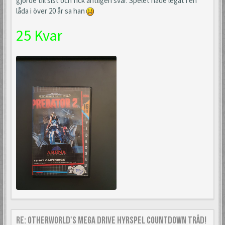
gjorde till sist och fick äntligen svar. Spelet hade legat i en
låda i över 20 år sa han
25 Kvar
Re: Otherworld's Mega Drive Hyrspel Countdown Tråd!