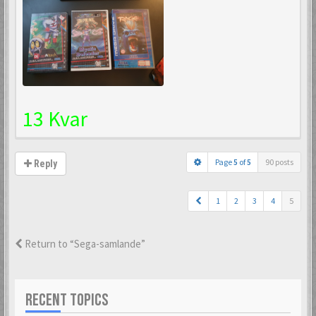
13 Kvar
Page
5
of
5
90 posts
Reply
1
2
3
4
5
Return to “Sega-samlande”
RECENT TOPICS