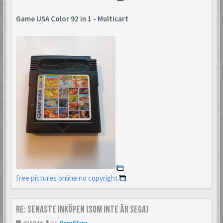
Game USA Color 92 in 1 - Multicart
free pictures online no copyright
Re: Senaste inköpen (som inte är Sega)
#35245
by
GoryGlory