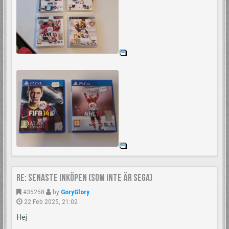
Re: Senaste inköpen (som inte är Sega)
#35258
by
GoryGlory
22 Feb 2025, 21:02
Hej