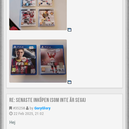
Re: Senaste inköpen (som inte är Sega)
#35258
by
GoryGlory
22 Feb 2025, 21:02
Hej