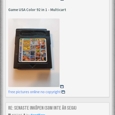
Game USA Color 92 in 1 - Multicart
free pictures online no copyright
Re: Senaste inköpen (som inte är Sega)
#35245
by
GoryGlory