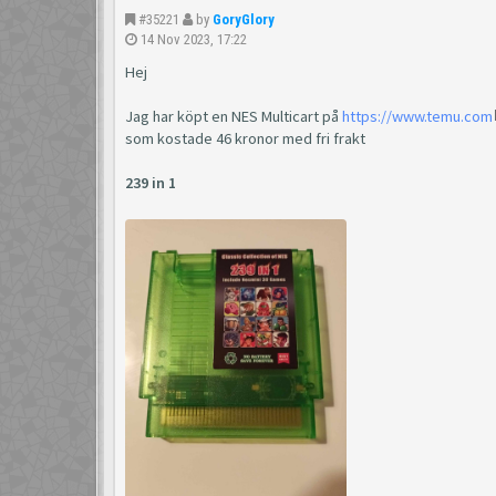
#35221
by
GoryGlory
14 Nov 2023, 17:22
Hej
Jag har köpt en NES Multicart på
https://www.temu.com
som kostade 46 kronor med fri frakt
239 in 1