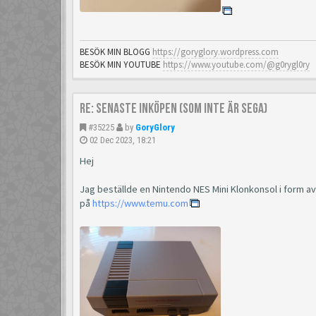
BESÖK MIN BLOGG
https://goryglory.wordpress.com
BESÖK MIN YOUTUBE
https://www.youtube.com/@g0rygl0ry
Re: Senaste inköpen (som inte är Sega)
#35225
by
GoryGlory
02 Dec 2023, 18:21
Hej
Jag beställde en Nintendo NES Mini Klonkonsol i form a
på
https://www.temu.com