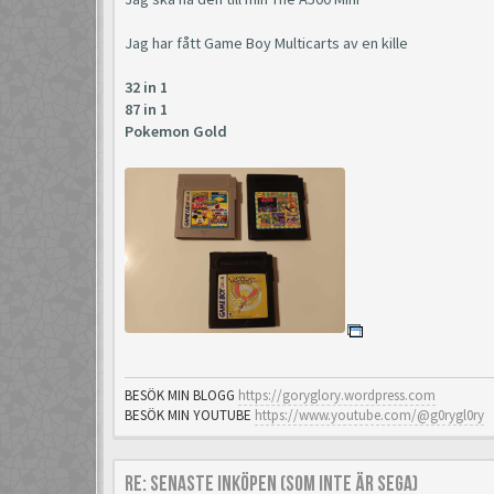
Jag har fått Game Boy Multicarts av en kille
32 in 1
87 in 1
Pokemon Gold
BESÖK MIN BLOGG
https://goryglory.wordpress.com
BESÖK MIN YOUTUBE
https://www.youtube.com/@g0rygl0ry
Re: Senaste inköpen (som inte är Sega)