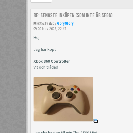
Re: Senaste inköpen (som inte är Sega)
#35219
by
GoryGlory
09 Nov 2023, 22:47
Hej
Jag har köpt
Xbox 360 Controller
Vit och trådad
Jag ska ha den till min The A500 Mini