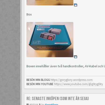
Box
Boxen innehåller även två handkontroller, AV-Kabel och
BESÖK MIN BLOGG
https://goryglory.wordpress.com
BESÖK MIN YOUTUBE
https://www.youtube.com/@g0rygl0ry
Re: Senaste inköpen (som inte är Sega)
#35244
by
GoryGlory