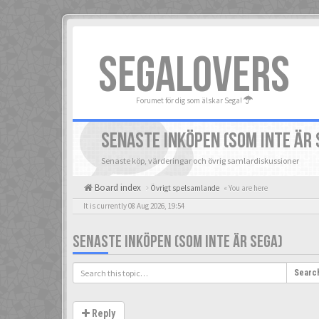
SEGALOVERS
Forumet för dig som älskar Sega!
SENASTE INKÖPEN (SOM INTE ÄR 
Senaste köp, värderingar och övrig samlardiskussioner
Board index
Övrigt spelsamlande
« You are here
It is currently 08 Aug 2026, 19:54
SENASTE INKÖPEN (SOM INTE ÄR SEGA)
Searc
Reply