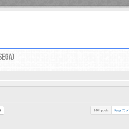
SEGA)
1404 posts
Page
70
of
h