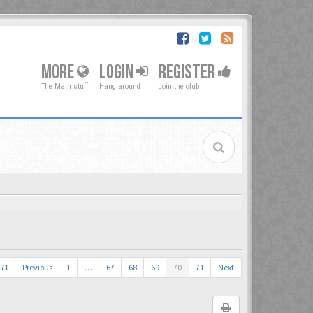
MORE
LOGIN
REGISTER
The Main stuff
Hang around
Join the club
71
Previous
1
…
67
68
69
70
71
Next