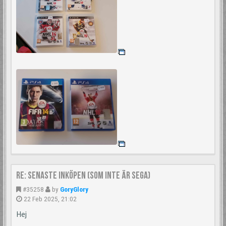
Re: Senaste inköpen (som inte är Sega)
#35258
by
GoryGlory
22 Feb 2025, 21:02
Hej