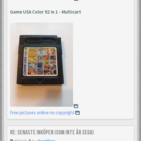
Game USA Color 92 in 1 - Multicart
free pictures online no copyright
Re: Senaste inköpen (som inte är Sega)
#35245
by
GoryGlory