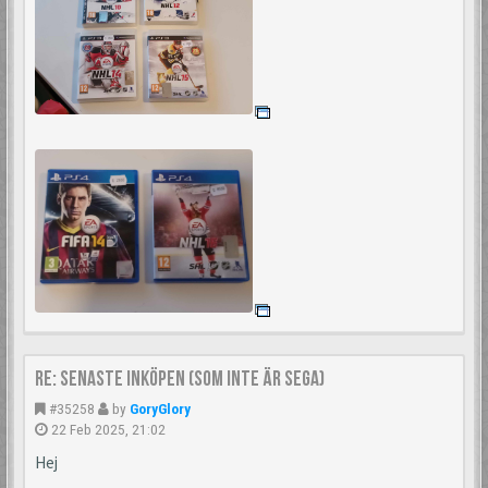
Re: Senaste inköpen (som inte är Sega)
#35258
by
GoryGlory
22 Feb 2025, 21:02
Hej