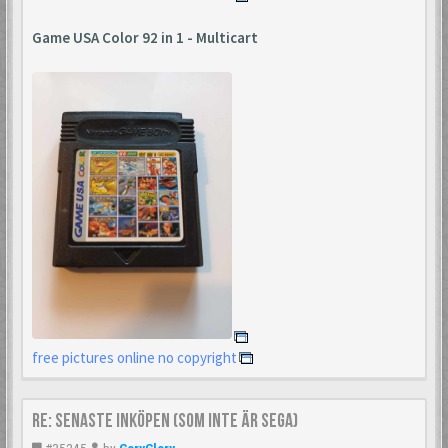
Game USA Color 92 in 1 - Multicart
free pictures online no copyright
Re: Senaste inköpen (som inte är Sega)
#35245
by
GoryGlory