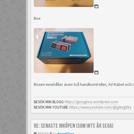
Box
Boxen innehåller även två handkontroller, AV-Kabel och
BESÖK MIN BLOGG
https://goryglory.wordpress.com
BESÖK MIN YOUTUBE
https://www.youtube.com/@g0rygl0ry
Re: Senaste inköpen (som inte är Sega)
#35244
by
GoryGlory