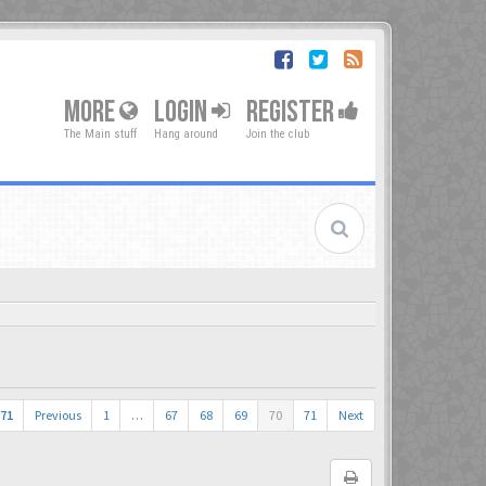
MORE
LOGIN
REGISTER
The Main stuff
Hang around
Join the club
71
Previous
1
…
67
68
69
70
71
Next