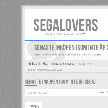
SEGALOVERS
Forumet för dig som älskar Sega!
SENASTE INKÖPEN (SOM INTE ÄR 
Senaste köp, värderingar och övrig samlardiskussioner
Board index
Övrigt spelsamlande
« You are here
It is currently 08 Aug 2026, 02:30
SENASTE INKÖPEN (SOM INTE ÄR SEGA)
Searc
Reply