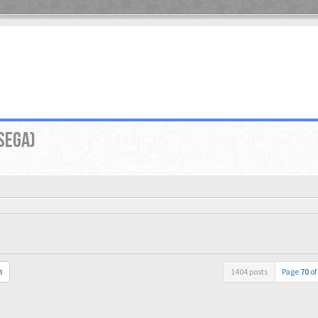
SEGA)
1404 posts
Page
70
of
h