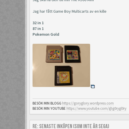
Jag har fått Game Boy Multicarts av en kille
32 in 1
87 in 1
Pokemon Gold
BESÖK MIN BLOGG
https://goryglory.wordpress.com
BESÖK MIN YOUTUBE
https://www.youtube.com/@g0rygl0ry
Re: Senaste inköpen (som inte är Sega)