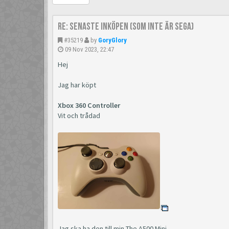
Re: Senaste inköpen (som inte är Sega)
#35219
by
GoryGlory
09 Nov 2023, 22:47
Hej
Jag har köpt
Xbox 360 Controller
Vit och trådad
Jag ska ha den till min The A500 Mini