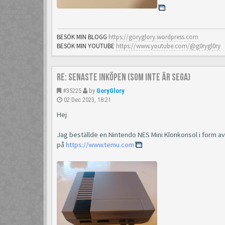
BESÖK MIN BLOGG
https://goryglory.wordpress.com
BESÖK MIN YOUTUBE
https://www.youtube.com/@g0rygl0ry
Re: Senaste inköpen (som inte är Sega)
#35225
by
GoryGlory
02 Dec 2023, 18:21
Hej
Jag beställde en Nintendo NES Mini Klonkonsol i form a
på
https://www.temu.com