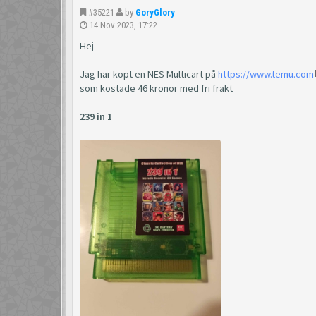
#35221
by
GoryGlory
14 Nov 2023, 17:22
Hej
Jag har köpt en NES Multicart på
https://www.temu.com
som kostade 46 kronor med fri frakt
239 in 1