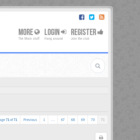
MORE
LOGIN
REGISTER
The Main stuff
Hang around
Join the club
age
71
of
71
Previous
1
…
67
68
69
70
71