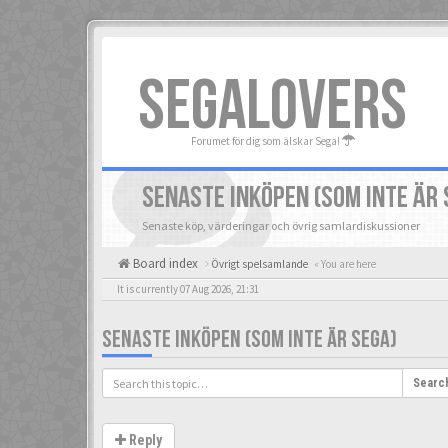
SEGALOVERS
Forumet för dig som älskar Sega!
SENASTE INKÖPEN (SOM INTE ÄR 
Senaste köp, värderingar och övrig samlardiskussioner
Board index
Övrigt spelsamlande
« You are here
It is currently 07 Aug 2026, 21:31
SENASTE INKÖPEN (SOM INTE ÄR SEGA)
Searc
Reply