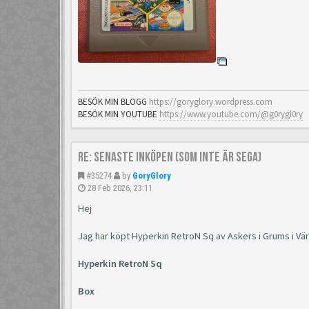
BESÖK MIN BLOGG
https://goryglory.wordpress.com
BESÖK MIN YOUTUBE
https://www.youtube.com/@g0rygl0ry
Re: Senaste inköpen (som inte är Sega)
#35274
by
GoryGlory
28 Feb 2026, 23:11
Hej
Jag har köpt Hyperkin RetroN Sq av Askers i Grums i Vä
Hyperkin RetroN Sq
Box