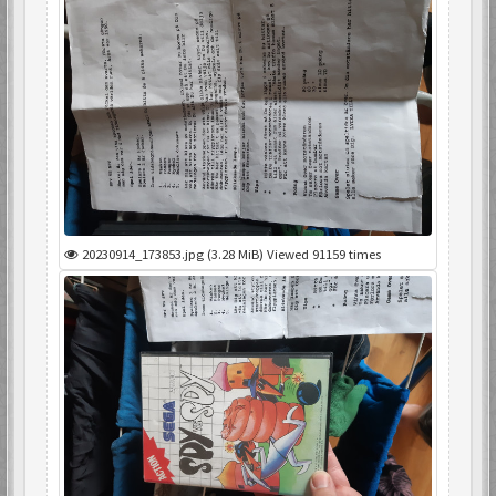
20230914_173853.jpg (3.28 MiB) Viewed 91159 times