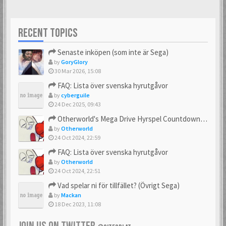
RECENT TOPICS
Senaste inköpen (som inte är Sega)
by
GoryGlory
30 Mar 2026, 15:08
FAQ: Lista över svenska hyrutgåvor
by
cyberguile
24 Dec 2025, 09:43
Otherworld's Mega Drive Hyrspel Countdown Tråd!
by
Otherworld
24 Oct 2024, 22:59
FAQ: Lista över svenska hyrutgåvor
by
Otherworld
24 Oct 2024, 22:51
Vad spelar ni för tillfället? (Övrigt Sega)
by
Mackan
18 Dec 2023, 11:08