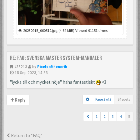
20230915_060512.jpg (4.64 MiB) Viewed 91151 times
Re: FAQ: Svenska Master System-manualer
#35213
by
Pixelsofthenorth
15 Sep 2023, 14:33
"lycka till och mycket nöje" haha fantastiskt
<3
Page
5
of
5
84 posts
Reply
1
2
3
4
5
Return to “FAQ”