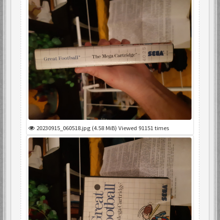
20230915_060518.jpg (4.58 MiB) Viewed 91151 times