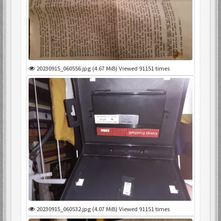
20230915_060556.jpg (4.67 MiB) Viewed 91151 times
20230915_060532.jpg (4.07 MiB) Viewed 91151 times