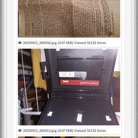
20230915_060556.jpg (4.67 MiB) Viewed 91153 times
20230915_060532.jpg (4.07 MiB) Viewed 91153 times