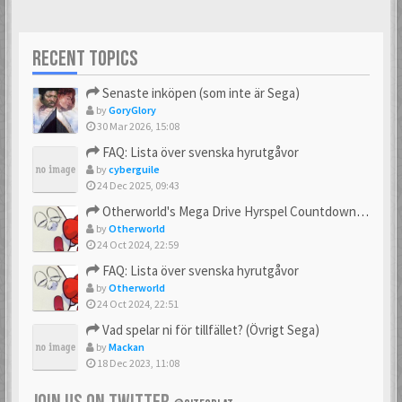
RECENT TOPICS
Senaste inköpen (som inte är Sega)
by
GoryGlory
30 Mar 2026, 15:08
FAQ: Lista över svenska hyrutgåvor
by
cyberguile
24 Dec 2025, 09:43
Otherworld's Mega Drive Hyrspel Countdown Tråd!
by
Otherworld
24 Oct 2024, 22:59
FAQ: Lista över svenska hyrutgåvor
by
Otherworld
24 Oct 2024, 22:51
Vad spelar ni för tillfället? (Övrigt Sega)
by
Mackan
18 Dec 2023, 11:08