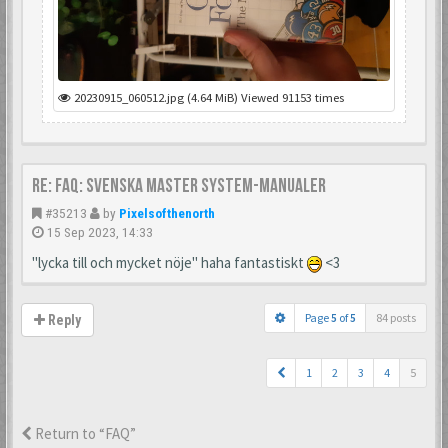
20230915_060512.jpg (4.64 MiB) Viewed 91153 times
Re: FAQ: Svenska Master System-manualer
#35213
by
Pixelsofthenorth
15 Sep 2023, 14:33
"lycka till och mycket nöje" haha fantastiskt
<3
Page
5
of
5
84 posts
Reply
1
2
3
4
5
Return to “FAQ”