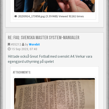
20230914_173858.jpg (3.39 MiB) Viewed 91161 times
Re: FAQ: Svenska Master System-manualer
#35212
by
Worebit
15 Sep 2023, 07:40
Hittade också Great Fotball med svenskt A4. Verkar vara
egengjord uthyrning på spelet
Attachments: