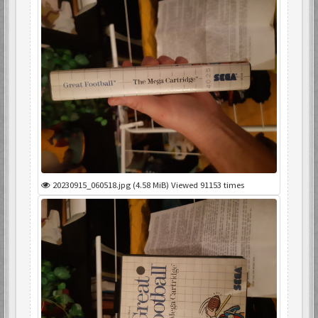
20230915_060518.jpg (4.58 MiB) Viewed 91153 times