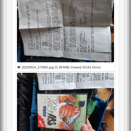
20230914_173853.jpg (3.28 MiB) Viewed 91161 times