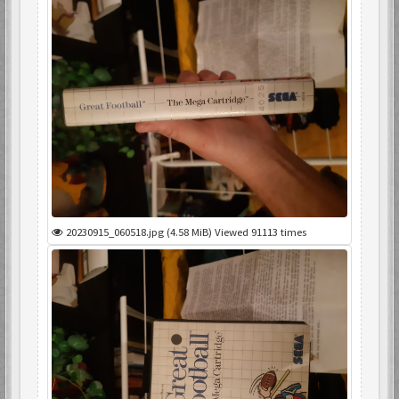
20230915_060518.jpg (4.58 MiB) Viewed 91113 times