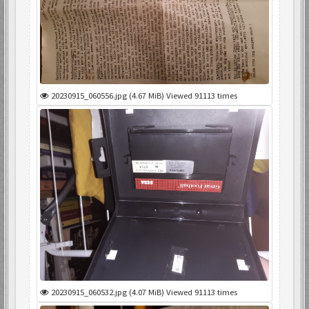
20230915_060556.jpg (4.67 MiB) Viewed 91113 times
20230915_060532.jpg (4.07 MiB) Viewed 91113 times