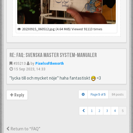
20230915_060512.jpg (4.64 MiB) Viewed 91113 times
Re: FAQ: Svenska Master System-manualer
#35213
by
Pixelsofthenorth
15 Sep 2023, 14:33
"lycka till och mycket nöje" haha fantastiskt
<3
Page
5
of
5
84 posts
Reply
1
2
3
4
5
Return to “FAQ”