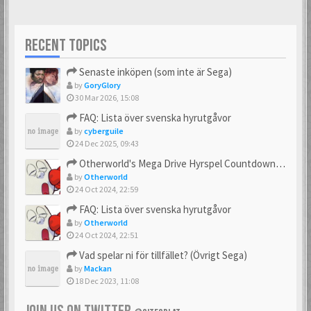
RECENT TOPICS
Senaste inköpen (som inte är Sega)
by
GoryGlory
30 Mar 2026, 15:08
FAQ: Lista över svenska hyrutgåvor
by
cyberguile
24 Dec 2025, 09:43
Otherworld's Mega Drive Hyrspel Countdown Tråd!
by
Otherworld
24 Oct 2024, 22:59
FAQ: Lista över svenska hyrutgåvor
by
Otherworld
24 Oct 2024, 22:51
Vad spelar ni för tillfället? (Övrigt Sega)
by
Mackan
18 Dec 2023, 11:08