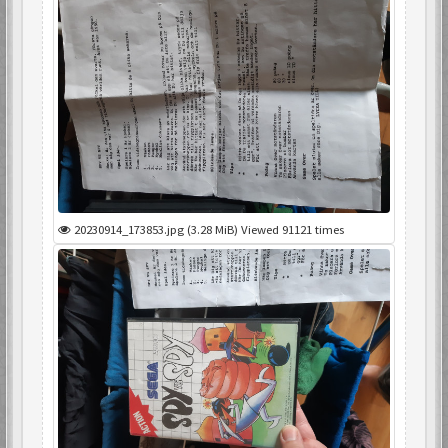
20230914_173853.jpg (3.28 MiB) Viewed 91121 times