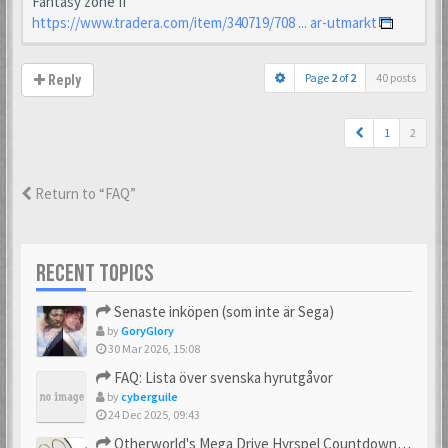
Fantasy zone II
https://www.tradera.com/item/340719/708 ... ar-utmarkt
Page
2
of
2
40 posts
Reply
1
2
Return to “FAQ”
RECENT TOPICS
Senaste inköpen (som inte är Sega)
by
GoryGlory
30 Mar 2026, 15:08
FAQ: Lista över svenska hyrutgåvor
by
cyberguile
24 Dec 2025, 09:43
Otherworld's Mega Drive Hyrspel Countdown Tråd!