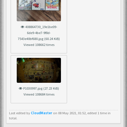
408864730_19e1be09-
6de9-4be7-9f8d-
7543e40bf680.jpg (60.24 KiB)
Viewed 108662 times
P1030997.jpg (27.23 KiB)
Viewed 108684 times
Last edited by
CloudMaster
on 08 May 2021, 01:52, edited 1 time in
total.