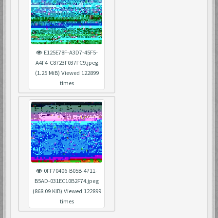
E125E78F-A3D7-45F5-
A4F4-C8723F037FC9.jpeg
(1.25 MiB) Viewed 122899
times
0FF70406-B05B-4711-
B5AD-031EC10B2F74.jpeg
(868.09 KiB) Viewed 122899
times