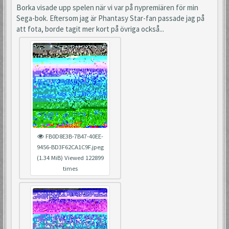
Borka visade upp spelen när vi var på nypremiären för min
Sega-bok. Eftersom jag är Phantasy Star-fan passade jag på
att fota, borde tagit mer kort på övriga också...
FB0D8E3B-7B47-40EE-
9456-BD3F62CA1C9F.jpeg
(1.34 MiB) Viewed 122899
times