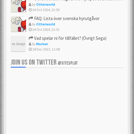
by
Otherworld
24 Oct 2024, 22:59
FAQ: Lista över svenska hyrutgåvor
by
Otherworld
24 Oct 2024, 22:51
Vad spelar ni för tillfället? (Övrigt Sega)
by
Mackan
18 Dec 2023, 11:08
JOIN US ON TWITTER
@SITESPLAT