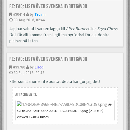
Re: FAQ: Lista över svenska hyrutgåvor
#30414
by
Tronin
30 Aug 2016, 02:44
Jag har valt att varken lägga till
After Burner
eller
Sega Chess
.
Det får allt komma fram legitima hyrfodral för att de ska
platsar på listan.
Re: FAQ: Lista över svenska hyrutgåvor
#33780
by
Lirod
30 Sep 2018, 20:43
Eftersom Janone inte postat detta här gör jag det!
Attachments:
42F042BA-8A6E-44B7-AA9D-9DC09E463D97.png (2.08 MiB)
Viewed 123034 times