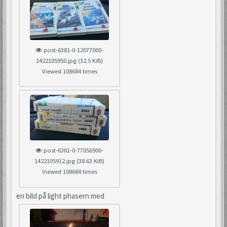
post-6381-0-12077000-
1422105950.jpg (32.5 KiB)
Viewed 108684 times
post-6381-0-77056900-
1422105912.jpg (38.63 KiB)
Viewed 108684 times
en bild på light phasern med