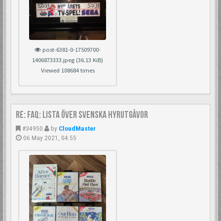
post-6381-0-17509700-
1406873333.jpeg (36.13 KiB)
Viewed 108684 times
Re: FAQ: Lista över svenska hyrutgåvor
#34950
by
CloudMaster
06 May 2021, 04:55