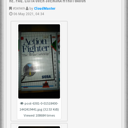
Re: FAQ: Lista över svenska hyrutgåvor
#34949
by
CloudMaster
06 May 2021, 04:34
post-6381-0-01518400-
1442419441.jpg (32.53 KiB)
Viewed 108684 times