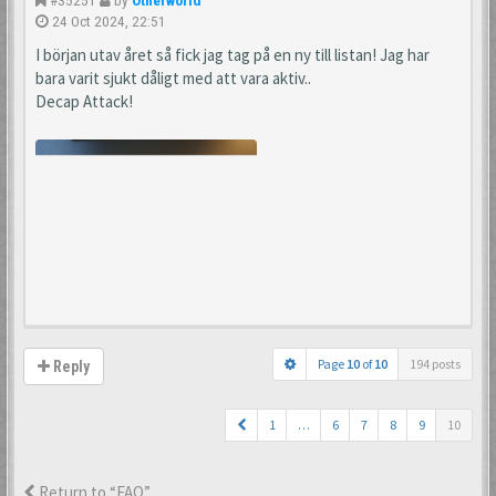
#35251
by
Otherworld
24 Oct 2024, 22:51
I början utav året så fick jag tag på en ny till listan! Jag har
bara varit sjukt dåligt med att vara aktiv..
Decap Attack!
Page
10
of
10
194 posts
Reply
1
…
6
7
8
9
10
Return to “FAQ”