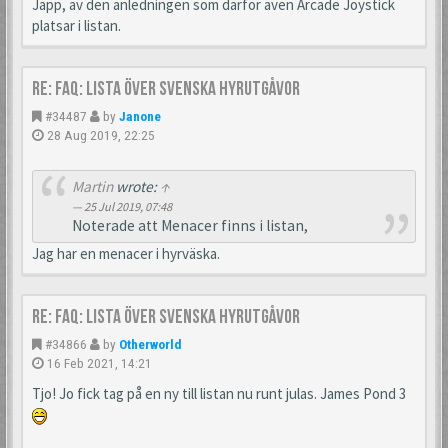
Japp, av den anledningen som därför även Arcade Joystick
platsar i listan.
Re: FAQ: Lista över svenska hyrutgåvor
#34487
by
Janone
28 Aug 2019, 22:25
Martin
wrote:
↑
25 Jul 2019, 07:48
Noterade att Menacer finns i listan,
Jag har en menacer i hyrväska.
Re: FAQ: Lista över svenska hyrutgåvor
#34866
by
Otherworld
16 Feb 2021, 14:21
Tjo! Jo fick tag på en ny till listan nu runt julas. James Pond 3