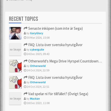
RECENT TOPICS
Senaste inköpen (som inte är Sega)
by
GoryGlory
30 Mar 2026, 15:08
FAQ: Lista över svenska hyrutgåvor
by
cyberguile
24 Dec 2025, 09:43
Otherworld's Mega Drive Hyrspel Countdown Tråd!
by
Otherworld
24 Oct 2024, 22:59
FAQ: Lista över svenska hyrutgåvor
by
Otherworld
24 Oct 2024, 22:51
Vad spelar ni för tillfället? (Övrigt Sega)
by
Mackan
18 Dec 2023, 11:08