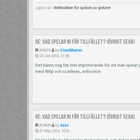
Japon.se
- Webbutiken för spelare av spelare!
Re: Vad spelar ni för tillfället? (Övrigt Sega)
#28515
by
CloudMaster
24 Jan 2016, 21:00
Det känns nog lite mer imponerande för att man spelar på
med 480p och scanlines, extra nice.
Re: Vad spelar ni för tillfället? (Övrigt Sega)
#29649
by
Axus
21 May 2016, 10:32
Spelar Valkyria Chronicles Remastered, och det är minst 