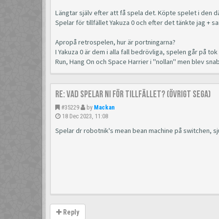
Längtar själv efter att få spela det. Köpte spelet i den
Spelar för tillfället Yakuza 0 och efter det tänkte jag + s
Apropå retrospelen, hur är portningarna?
I Yakuza 0 är dem i alla fall bedrövliga, spelen går på to
Run, Hang On och Space Harrier i "nollan" men blev sn
Re: Vad spelar ni för tillfället? (Övrigt Sega)
#35229
by
Mackan
18 Dec 2023, 11:08
Spelar dr robotnik's mean bean machine på switchen, sju
Reply