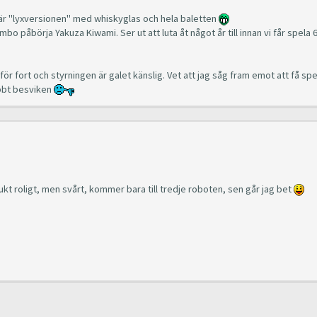
 där "lyxversionen" med whiskyglas och hela baletten
ambo påbörja Yakuza Kiwami. Ser ut att luta åt något år till innan vi får spela 
k för fort och styrningen är galet känslig. Vet att jag såg fram emot att få sp
abbt besviken
kt roligt, men svårt, kommer bara till tredje roboten, sen går jag bet