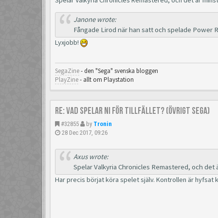
Janone wrote:
Fångade Lirod när han satt och spelade Power R
Lyxjobb!
SegaZine
- den "Sega" svenska bloggen
PlayZine
- allt om Playstation
Re: Vad spelar ni för tillfället? (Övrigt Sega)
#32855
by
Tronin
28 Dec 2017, 09:26
Axus wrote:
Spelar Valkyria Chronicles Remastered, och det är
Har precis börjat köra spelet själv. Kontrollen är hyfsat 