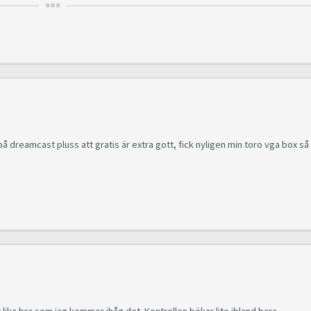
 dreamcast pluss att gratis är extra gott, fick nyligen min toro vga box så
lika bra som jag kommer ihåg det. Kontrollen bökar lite ibland bara.