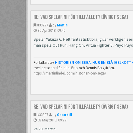
Re: Vad spelar ni för tillfället? (Övrigt Sega)
#33297
by
Martin
30 Apr 2018, 09:45
Spelar Yakuza 6. Helt fantastiskt bra, gillar verkligen se
man spela Out Run, Hang On, Virtua Fighter 5, Puyo Puy
Författare av
HISTORIEN OM SEGA: HUR EN BLÅ IGELKOTT
med personer från bl.a. Brio och Dennis Bergström.
https://martinlindell.com/historien-om-sega/
Re: Vad spelar ni för tillfället? (Övrigt Sega)
#33307
by
Gnaarkill
02 May 2018, 09:29
Va kul Martin!