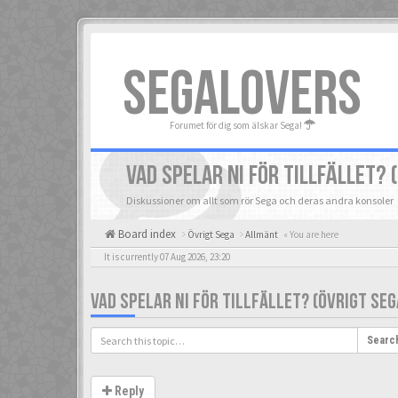
SEGALOVERS
Forumet för dig som älskar Sega!
VAD SPELAR NI FÖR TILLFÄLLET? 
Diskussioner om allt som rör Sega och deras andra konsoler
Board index
Övrigt Sega
Allmänt
« You are here
It is currently 07 Aug 2026, 23:20
VAD SPELAR NI FÖR TILLFÄLLET? (ÖVRIGT SEG
Searc
Reply