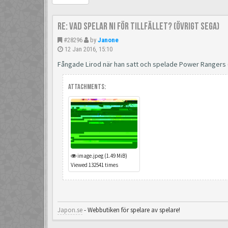
Re: Vad spelar ni för tillfället? (Övrigt Sega)
#28296
by
Janone
12 Jan 2016, 15:10
Fångade Lirod när han satt och spelade Power Rangers 
Attachments:
image.jpeg (1.49 MiB)
Viewed 132541 times
Japon.se
- Webbutiken för spelare av spelare!