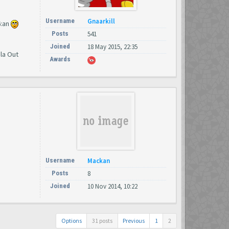
Username
Gnaarkill
6:an
Posts
541
Joined
18 May 2015, 22:35
ela Out
Awards
Username
Mackan
Posts
8
Joined
10 Nov 2014, 10:22
Options
31 posts
Previous
1
2