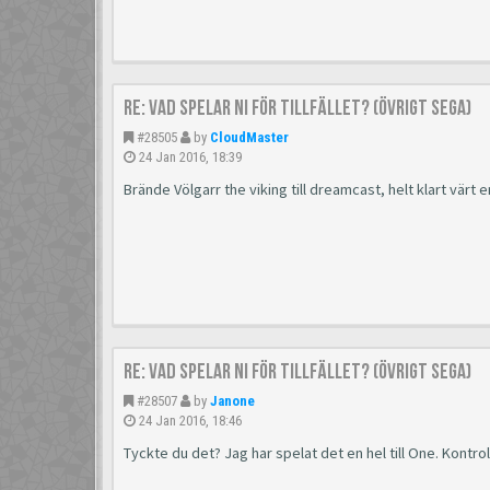
Re: Vad spelar ni för tillfället? (Övrigt Sega)
#28505
by
CloudMaster
24 Jan 2016, 18:39
Brände Völgarr the viking till dreamcast, helt klart värt e
Re: Vad spelar ni för tillfället? (Övrigt Sega)
#28507
by
Janone
24 Jan 2016, 18:46
Tyckte du det? Jag har spelat det en hel till One. Kontrol