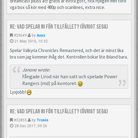
dreamcast pluss att gratis är extra gott, fick nyligen min toro
vga box så kör med 480p och scanlines, extra nice.
Re: Vad spelar ni för tillfället? (Övrigt Sega)
#29649
by
Axus
21 May 2016, 10:32
Spelar Valkyria Chronicles Remastered, och det är minst lika
bra som jag kommer ihåg det. Kontrollen bökar lite ibland bara.
Janone wrote:
Fångade Lirod när han satt och spelade Power
Rangers (md) på kontoret.
Lyxjobb!
Re: Vad spelar ni för tillfället? (Övrigt Sega)
#32855
by
Tronin
28 Dec 2017, 09:26