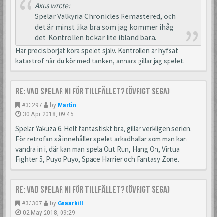
Axus wrote:
Spelar Valkyria Chronicles Remastered, och
det är minst lika bra som jag kommer ihåg
det. Kontrollen bökar lite ibland bara.
Har precis börjat köra spelet själv. Kontrollen är hyfsat
katastrof när du kör med tanken, annars gillar jag spelet.
Re: Vad spelar ni för tillfället? (Övrigt Sega)
#33297
by
Martin
30 Apr 2018, 09:45
Spelar Yakuza 6. Helt fantastiskt bra, gillar verkligen serien.
För retrofan så innehåller spelet arkadhallar som man kan
vandra in i, där kan man spela Out Run, Hang On, Virtua
Fighter 5, Puyo Puyo, Space Harrier och Fantasy Zone.
Re: Vad spelar ni för tillfället? (Övrigt Sega)
#33307
by
Gnaarkill
02 May 2018, 09:29