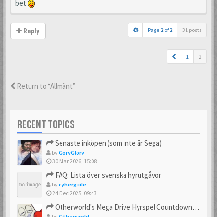
bet
Page
2
of
2
31 posts
Reply
1
2
Return to “Allmänt”
RECENT TOPICS
Senaste inköpen (som inte är Sega)
by
GoryGlory
30 Mar 2026, 15:08
FAQ: Lista över svenska hyrutgåvor
by
cyberguile
24 Dec 2025, 09:43
Otherworld's Mega Drive Hyrspel Countdown Tråd!
by
Otherworld