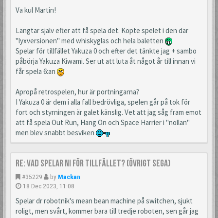
Va kul Martin!
Längtar själv efter att få spela det. Köpte spelet i den där
"lyxversionen" med whiskyglas och hela baletten
Spelar för tillfället Yakuza 0 och efter det tänkte jag + sambo
påbörja Yakuza Kiwami. Ser ut att luta åt något år till innan vi
får spela 6:an
Apropå retrospelen, hur är portningarna?
I Yakuza 0 är dem i alla fall bedrövliga, spelen går på tok för
fort och styrningen är galet känslig. Vet att jag såg fram emot
att få spela Out Run, Hang On och Space Harrier i "nollan"
men blev snabbt besviken
Re: Vad spelar ni för tillfället? (Övrigt Sega)
#35229
by
Mackan
18 Dec 2023, 11:08
Spelar dr robotnik's mean bean machine på switchen, sjukt
roligt, men svårt, kommer bara till tredje roboten, sen går jag