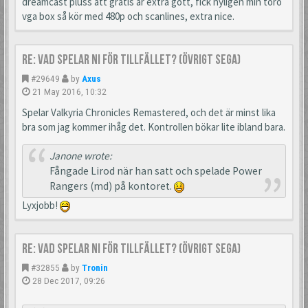
dreamcast pluss att gratis är extra gott, fick nyligen min toro
vga box så kör med 480p och scanlines, extra nice.
Re: Vad spelar ni för tillfället? (Övrigt Sega)
#29649
by
Axus
21 May 2016, 10:32
Spelar Valkyria Chronicles Remastered, och det är minst lika
bra som jag kommer ihåg det. Kontrollen bökar lite ibland bara.
Janone wrote:
Fångade Lirod när han satt och spelade Power
Rangers (md) på kontoret.
Lyxjobb!
Re: Vad spelar ni för tillfället? (Övrigt Sega)
#32855
by
Tronin
28 Dec 2017, 09:26