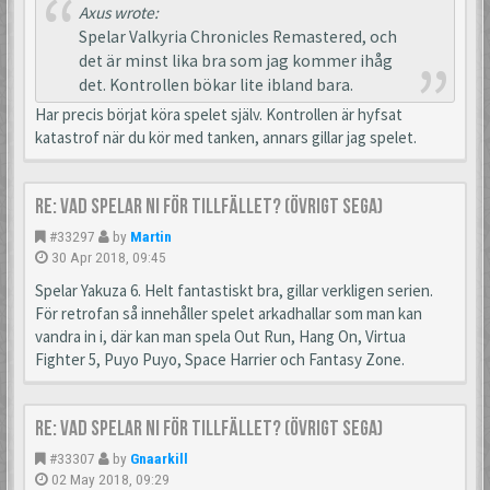
Axus wrote:
Spelar Valkyria Chronicles Remastered, och
det är minst lika bra som jag kommer ihåg
det. Kontrollen bökar lite ibland bara.
Har precis börjat köra spelet själv. Kontrollen är hyfsat
katastrof när du kör med tanken, annars gillar jag spelet.
Re: Vad spelar ni för tillfället? (Övrigt Sega)
#33297
by
Martin
30 Apr 2018, 09:45
Spelar Yakuza 6. Helt fantastiskt bra, gillar verkligen serien.
För retrofan så innehåller spelet arkadhallar som man kan
vandra in i, där kan man spela Out Run, Hang On, Virtua
Fighter 5, Puyo Puyo, Space Harrier och Fantasy Zone.
Re: Vad spelar ni för tillfället? (Övrigt Sega)
#33307
by
Gnaarkill
02 May 2018, 09:29