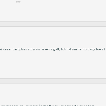
 dreamcast pluss att gratis är extra gott, fick nyligen min toro vga box så
lika bra som jag kommer ihåg det. Kontrollen bökar lite ibland bara.