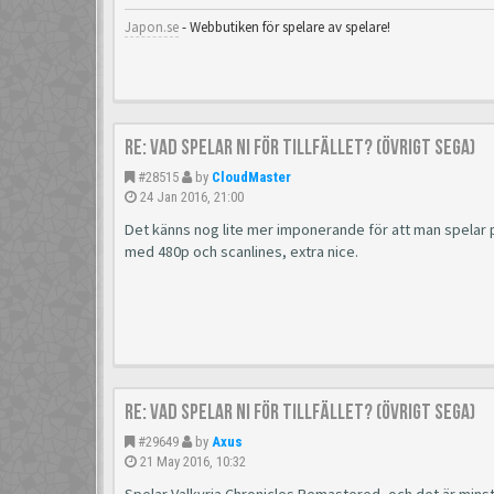
Japon.se
- Webbutiken för spelare av spelare!
Re: Vad spelar ni för tillfället? (Övrigt Sega)
#28515
by
CloudMaster
24 Jan 2016, 21:00
Det känns nog lite mer imponerande för att man spelar på
med 480p och scanlines, extra nice.
Re: Vad spelar ni för tillfället? (Övrigt Sega)
#29649
by
Axus
21 May 2016, 10:32
Spelar Valkyria Chronicles Remastered, och det är minst 