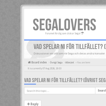
SEGALOVERS
Forumet för dig som älskar Sega!
VAD SPELAR NI FÖR TILLFÄLLET? 
Diskussioner om allt som rör Sega och deras andra konsoler
Board index
Övrigt Sega
Allmänt
« You are here
It is currently 07 Aug 2026, 18:03
VAD SPELAR NI FÖR TILLFÄLLET? (ÖVRIGT SEG
Searc
Reply