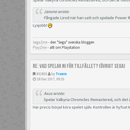
Janone wrote:
Fångade Lirod när han satt och spelade Power R
Lyxjobb!
SegaZine
- den "Sega" svenska bloggen
PlayZine
- allt om Playstation
Re: Vad spelar ni för tillfället? (Övrigt Sega)
#32855
by
Tronin
28 Dec 2017, 09:26
Axus wrote:
Spelar Valkyria Chronicles Remastered, och det är
Har precis börjat köra spelet själv. Kontrollen är hyfsat 