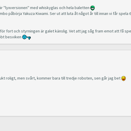
 där "lyxversionen" med whiskyglas och hela baletten
ambo påbörja Yakuza Kiwami. Ser ut att luta åt något år till innan vi får spela 
k för fort och styrningen är galet känslig. Vet att jag såg fram emot att få sp
abbt besviken
kt roligt, men svårt, kommer bara till tredje roboten, sen går jag bet