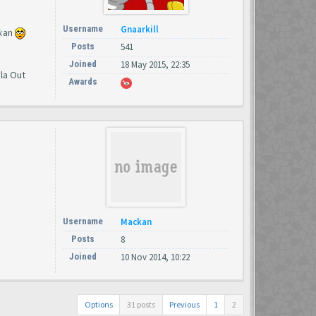
Username
Gnaarkill
6:an
Posts
541
Joined
18 May 2015, 22:35
ela Out
Awards
Username
Mackan
Posts
8
Joined
10 Nov 2014, 10:22
Options
31 posts
Previous
1
2