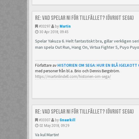
Re: Vad spelar ni för tillfället? (Övrigt Sega)
#33297
by
Martin
30 Apr 2018, 09:45
Spelar Yakuza 6. Helt fantastiskt bra, gillar verkligen se
man spela Out Run, Hang On, Virtua Fighter 5, Puyo Puy
Författare av
HISTORIEN OM SEGA: HUR EN BLÅ IGELKOTT
med personer från bl.a. Brio och Dennis Bergström.
https://martinlindell.com/historien-om-sega/
Re: Vad spelar ni för tillfället? (Övrigt Sega)
#33307
by
Gnaarkill
02 May 2018, 09:29
Va kul Martin!