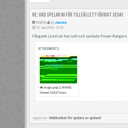
Re: Vad spelar ni för tillfället? (Övrigt Sega)
#28296
by
Janone
12 Jan 2016, 15:10
Fångade Lirod när han satt och spelade Power Rangers 
Attachments:
image.jpeg (1.49 MiB)
Viewed 132537 times
Japon.se
- Webbutiken för spelare av spelare!