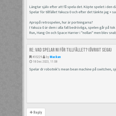
Längtar själv efter att få spela det. Köpte spelet i den
Spelar för tillfället Yakuza 0 och efter det tänkte jag + s
Apropå retrospelen, hur är portningarna?
I Yakuza 0 är dem i alla fall bedrövliga, spelen går på to
Run, Hang On och Space Harrier i "nollan" men blev sn
Re: Vad spelar ni för tillfället? (Övrigt Sega)
#35229
by
Mackan
18 Dec 2023, 11:08
Spelar dr robotnik's mean bean machine på switchen, sju
Reply