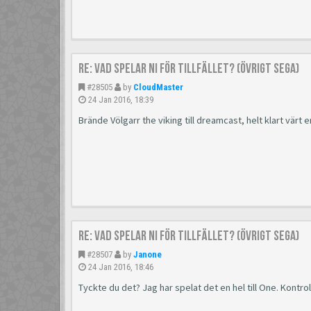
Re: Vad spelar ni för tillfället? (Övrigt Sega)
#28505
by
CloudMaster
24 Jan 2016, 18:39
Brände Völgarr the viking till dreamcast, helt klart värt e
Re: Vad spelar ni för tillfället? (Övrigt Sega)
#28507
by
Janone
24 Jan 2016, 18:46
Tyckte du det? Jag har spelat det en hel till One. Kontrol