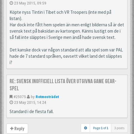
23 May 2015, 09:59
Köpte nyss Tintin i Tibet och VR Troopers (inte med på
listan).
Har dock inte fått hem spelen än men enligt bilderna så är det
svensk text på baksidan av kartongen. Känns lustigt om de i
så fall inte släpptes i Sverige men ändå hade svensk text.
Det kanske dock var någon standard att alla spel som var PAL
hade de 7 standard språken, oavsett vilket land det släpptes
i?
Re: Svensk inofficiell lista över utgivna Game Gear-
spel
#25075
by
Rotmosträdet
23 May 2015, 14:24
Standard i de flesta fall.
Page
1
of
1
3 posts
Reply