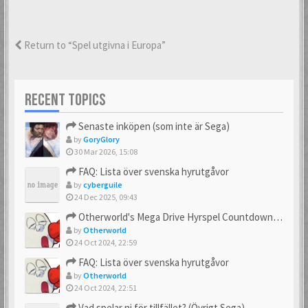
Return to “Spel utgivna i Europa”
RECENT TOPICS
Senaste inköpen (som inte är Sega)
by
GoryGlory
30 Mar 2026, 15:08
FAQ: Lista över svenska hyrutgåvor
by
cyberguile
24 Dec 2025, 09:43
Otherworld's Mega Drive Hyrspel Countdown Tråd!
by
Otherworld
24 Oct 2024, 22:59
FAQ: Lista över svenska hyrutgåvor
by
Otherworld
24 Oct 2024, 22:51
Vad spelar ni för tillfället? (Övrigt Sega)