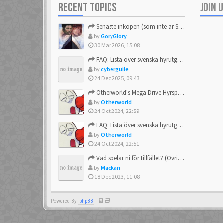
RECENT TOPICS
JOIN 
Senaste inköpen (som inte är Sega)
by
GoryGlory
30 Mar 2026, 15:08
FAQ: Lista över svenska hyrutgåvor
by
cyberguile
24 Dec 2025, 09:43
Otherworld's Mega Drive Hyrspel Countdown Tråd!
by
Otherworld
24 Oct 2024, 22:59
FAQ: Lista över svenska hyrutgåvor
by
Otherworld
24 Oct 2024, 22:51
Vad spelar ni för tillfället? (Övrigt Sega)
by
Mackan
18 Dec 2023, 11:08
Powered By
phpBB
-