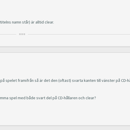
telns namn står) är alltid clear.
 på spelet framifrån så är det den (oftast) svarta kanten till vänster på CD-h
 samma spel med både svart del på CD-hållaren och clear?