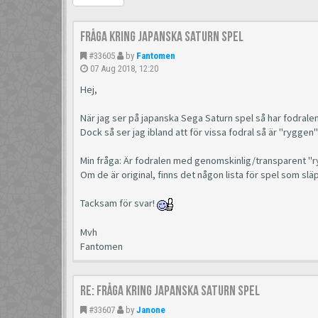
Fråga kring japanska Saturn spel
#33605
by
Fantomen
07 Aug 2018, 12:20
Hej,
När jag ser på japanska Sega Saturn spel så har fodralen 
Dock så ser jag ibland att för vissa fodral så är "ryggen
Min fråga: Är fodralen med genomskinlig/transparent "ry
Om de är original, finns det någon lista för spel som s
Tacksam för svar!
Mvh
Fantomen
Re: Fråga kring japanska Saturn spel
#33607
by
Janone