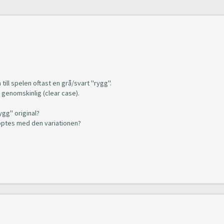
till spelen oftast en grå/svart "rygg".
" genomskinlig (clear case).
gg" original?
läpptes med den variationen?