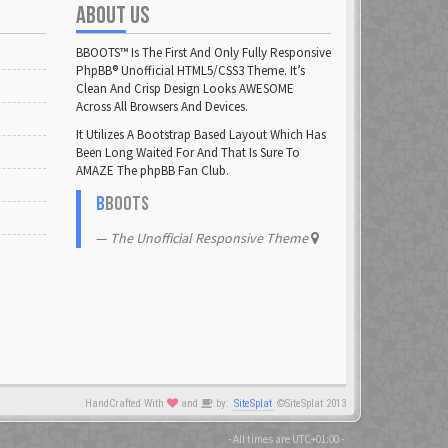
ABOUT US
BBOOTS™ Is The First And Only Fully Responsive
PhpBB® Unofficial HTML5/CSS3 Theme. It’s
Clean And Crisp Design Looks AWESOME
Across All Browsers And Devices.
It Utilizes A Bootstrap Based Layout Which Has
Been Long Waited For And That Is Sure To
AMAZE The phpBB Fan Club.
B
BOOTS
The Unofficial Responsive Theme
HandCrafted With
and
by:
SiteSplat
©SiteSplat 2013
- All times are
UTC+01:00
-