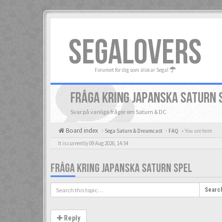
SEGALOVERS
Forumet för dig som älskar Sega!
FRÅGA KRING JAPANSKA SATURN 
Svar på vanliga frågor om Saturn & DC
Board index
Sega Saturn & Dreamcast
FAQ
« You are here
It is currently 09 Aug 2026, 14:54
FRÅGA KRING JAPANSKA SATURN SPEL
Searc
Reply