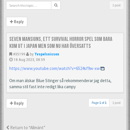
1 post
Reply
Seven Mansions, ett survival horror spel som bara
kom ut i Japan men som nu har översatts
#35199
by
Tvspelsnissen
18 Aug 2023, 08:59
https://www.youtube.com/watch?v=6524sf9w-xw
Om man älskar Blue Stinger så rekommenderar jag detta,
samma stil fast inte redigt lika campy
Page
1
of
1
1 post
Reply
Return to “Allmänt”