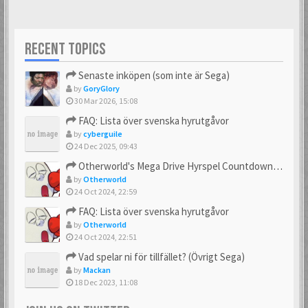
RECENT TOPICS
Senaste inköpen (som inte är Sega)
by
GoryGlory
30 Mar 2026, 15:08
FAQ: Lista över svenska hyrutgåvor
by
cyberguile
24 Dec 2025, 09:43
Otherworld's Mega Drive Hyrspel Countdown Tråd!
by
Otherworld
24 Oct 2024, 22:59
FAQ: Lista över svenska hyrutgåvor
by
Otherworld
24 Oct 2024, 22:51
Vad spelar ni för tillfället? (Övrigt Sega)
by
Mackan
18 Dec 2023, 11:08