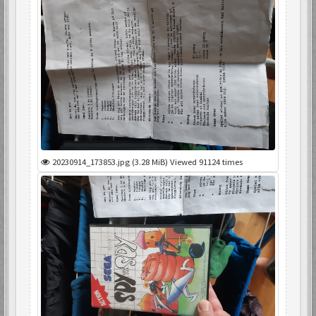
20230914_173853.jpg (3.28 MiB) Viewed 91124 times