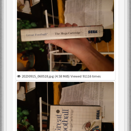
20230915_060518.jpg (4.58 MiB) Viewed 91116 times