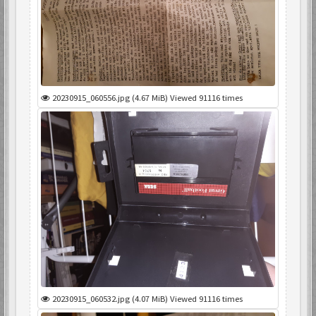
20230915_060556.jpg (4.67 MiB) Viewed 91116 times
20230915_060532.jpg (4.07 MiB) Viewed 91116 times