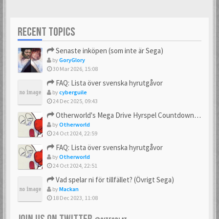
RECENT TOPICS
Senaste inköpen (som inte är Sega)
by
GoryGlory
30 Mar 2026, 15:08
FAQ: Lista över svenska hyrutgåvor
by
cyberguile
24 Dec 2025, 09:43
Otherworld's Mega Drive Hyrspel Countdown Tråd!
by
Otherworld
24 Oct 2024, 22:59
FAQ: Lista över svenska hyrutgåvor
by
Otherworld
24 Oct 2024, 22:51
Vad spelar ni för tillfället? (Övrigt Sega)
by
Mackan
18 Dec 2023, 11:08