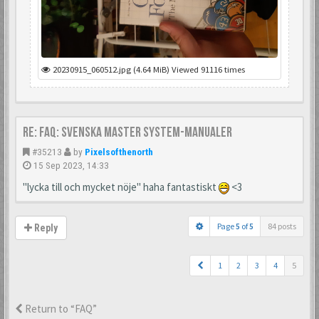
20230915_060512.jpg (4.64 MiB) Viewed 91116 times
Re: FAQ: Svenska Master System-manualer
#35213
by
Pixelsofthenorth
15 Sep 2023, 14:33
"lycka till och mycket nöje" haha fantastiskt
<3
Page
5
of
5
84 posts
Reply
1
2
3
4
5
Return to “FAQ”